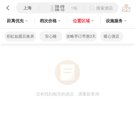
住
08-09
上海
1晚
搜索酒店
退
08-10
距离优先
档次价格
位置区域
设施服务
彩虹如愿豆换房
安心睡
攻略早订早惠3天
暖心酒店
没有找到相关的酒店，请重新查询