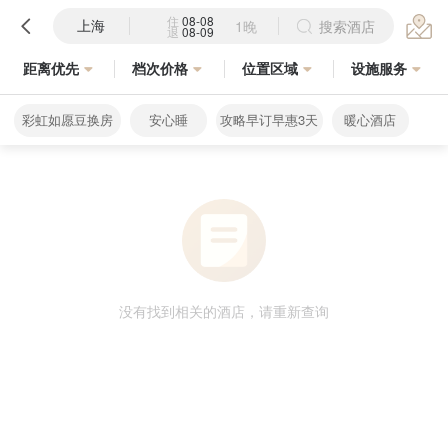
住
08-08
上海
1晚
搜索酒店
退
08-09
距离优先
档次价格
位置区域
设施服务
彩虹如愿豆换房
安心睡
攻略早订早惠3天
暖心酒店
没有找到相关的酒店，请重新查询