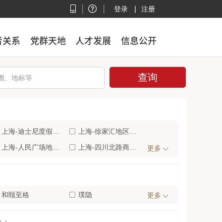
|
|
|
登录
注册
者关系
者关系
党群天地
党群天地
人才发展
人才发展
信息公开
信息公开
上海-迪士尼度假区(12)
上海-徐家汇地区(12)
上海-人民广场地区(11)
上海-四川北路商业区(11)
更多
上海-光大会展中心/漕河泾地区(8)
上海-佘山/松江大学城(8)
上海-浦东机场核心区(6)
上海-浦江镇地区(6)
上海-莘庄工业区(5)
和颐至格
上海-崇明岛/长兴岛/横沙岛(4)
璞隐
更多
上海-上海火车南站地区(2)
上海-吴淞口国际邮轮港(2)