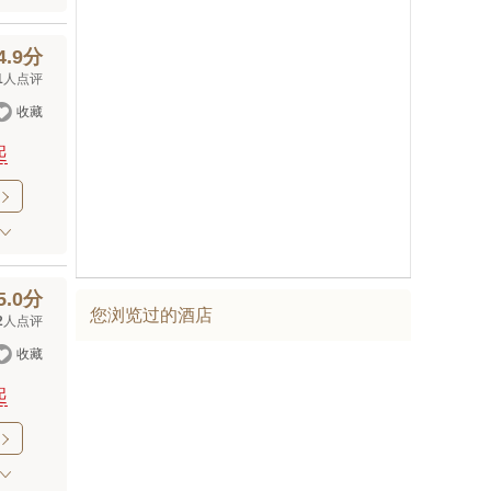
4.9分
1
人点评

收藏
起

5.0分
您浏览过的酒店
2
人点评

收藏
起
