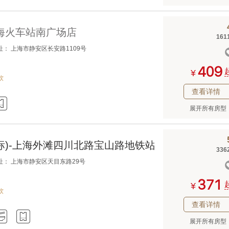
海火车站南广场店
161
址： 上海市静安区长安路1109号



¥
软
查看详情

展开所有房型
标)-上海外滩四川北路宝山路地铁站店
336
址： 上海市静安区天目东路29号



¥
软
查看详情


展开所有房型