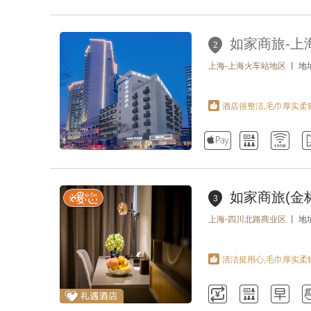
如家商旅-上
2
上海-上海火车站地区
丨 地
酒店很整洁,毛巾厚实柔



如家商旅(金
3
上海-四川北路商业区
丨 地
清洁挺用心,毛巾厚实柔


