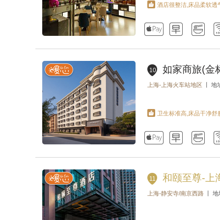
酒店很整洁,床品柔软透



如家商旅(金
10
上海-上海火车站地区
丨 地
卫生标准高,床品干净舒



和颐至尊-上
11
上海-静安寺/南京西路
丨 