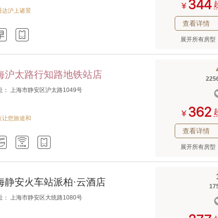



¥
通达沪上诸景
查看详情


展开所有房型
上海沪太路行知路地铁站店
225
址： 上海市静安区沪太路1049号



¥
点让您旅途和
查看详情



展开所有房型
海静安火车站派柏·云酒店
17
址： 上海市静安区大统路1080号