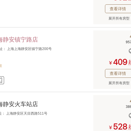
查看详情
展开所有房型
上海静安镇宁路店
95
地址： 上海上海静安区镇宁路200号



¥
软
查看详情

展开所有房型
海静安火车站店
38
址： 上海静安区天目西路511号



¥