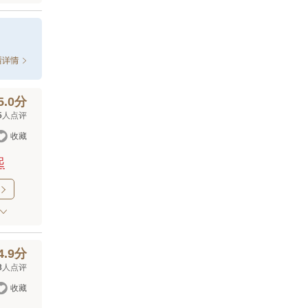
5.0分
5
人点评

收藏
起

4.9分
8
人点评

收藏