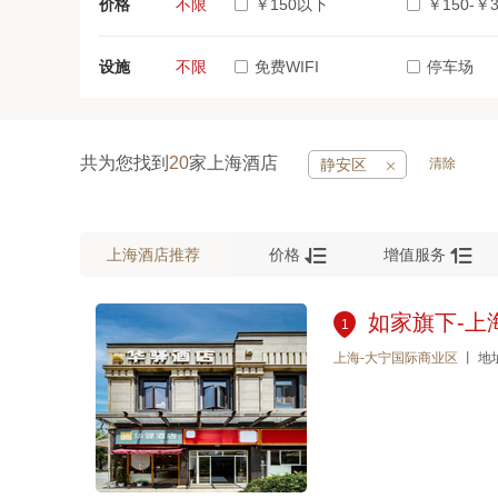
价格
不限
￥150以下
￥150-￥3
百联又一城(1)
设施
不限
免费WIFI
停车场
共为您找到
20
家上海酒店
静安区
清除



上海酒店推荐
价格
增值服务
如家旗下-上
1
上海-大宁国际商业区
丨 地