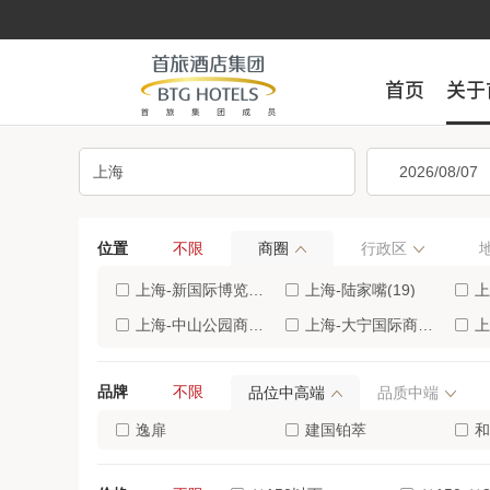
首页
首页
关于
关于
位置
不限
商圈
行政区
上海-新国际博览中心/世博园(38)
上海-陆家嘴(19)
上
上海-中山公园商业区(12)
上海-大宁国际商业区(11)
上
上海-长风公园地区(10)
上海-七宝古镇(10)
上
品牌
不限
品位中高端
品质中端
上海-北外滩地区(7)
上海-嘉定新城(7)
上海
上海-周浦康桥地区(6)
逸扉
上海-顾村公园地区(5)
建国铂萃
上海
和
万信至格
嘉虹
建
上海-虹桥枢纽周边区(4)
上海-金山城市沙滩地区(4)
上海