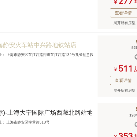



¥
查看详情
展开所有房型
海静安火车站中兴路地铁站店
52
址： 上海市静安区芷江西路街道芷江西路134号孔雀创意园



¥
查看详情
展开所有房型
标)-上海大宁国际广场西藏北路站地铁站店
190
址： 上海市静安区柳营路518号


