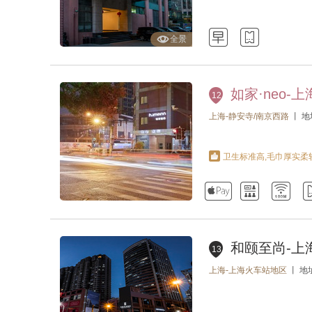



全景
如家·neo-
12
上海-静安寺/南京西路
丨 
卫生标准高,毛巾厚实柔



和颐至尚-上
13
上海-上海火车站地区
丨 地