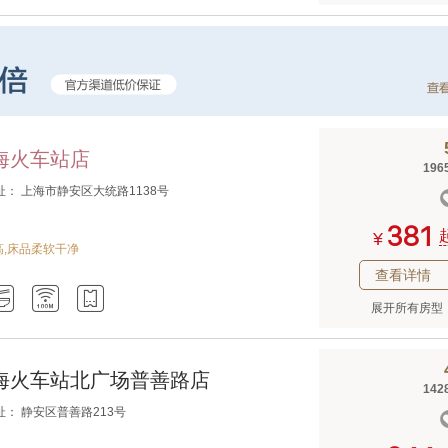
上海火车站店
196
址： 上海市静安区大统路1138号



¥
,床品柔软干净
查看详情



展开所有房型
上海火车站北广场普善路店
142
址： 静安区普善路213号