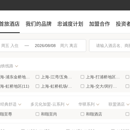
首旅酒店
首旅酒店
我们的品牌
我们的品牌
忠诚度计划
忠诚度计划
加盟合作
加盟合作
投资
投资
入住
离店
地铁线路
海-浦东金桥地区(19)
上海-江湾/五角场商业区(18)
上海-打浦桥地区(15)
海-虹桥地区(11)
上海-虹桥机场/国家会展中心(11)
上海-交大/闵行经济开发区(11)
海-长寿路商业区(8)
上海-滴水湖临港地区(8)
上海-奉贤开发区(8)
经典舒适
多元化加盟-云系列
华驿系列
联盟酒店
-南汇/野生动物园(7)
上海-浦东张江地区(7)
上海-上海火车站地区(7)
-淮海路/新天地地区(5)
颐至尊
上海-浦东外高桥地区(5)
和颐至尚
上海-前滩(5)
和颐酒店
国扉缦酒店
-静安寺/南京西路(4)
上海-青浦朱家角/东方绿舟(4)
上海-豫园地区(4)