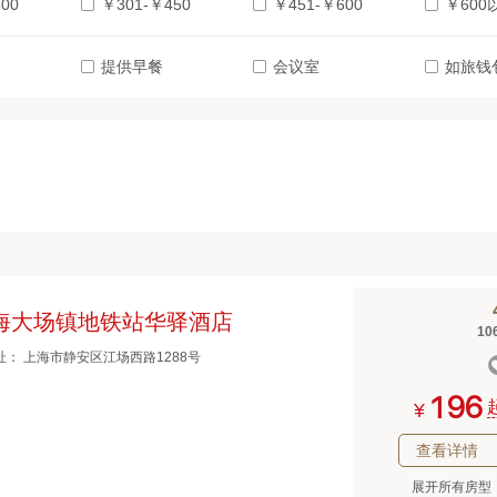
00
￥301-￥450
￥451-￥600
￥600
提供早餐
会议室
如旅钱
海大场镇地铁站华驿酒店
10
址： 上海市静安区江场西路1288号



¥
查看详情
展开所有房型