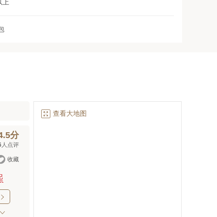
以上
包

查看大地图
4.5分
6
人点评

收藏
起
