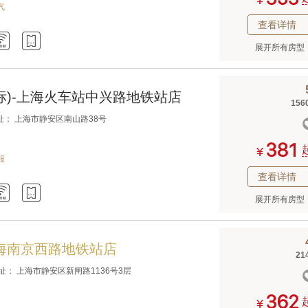
¥
气
查看详情


展开所有房型
标)-上海火车站中兴路地铁站店
156
址： 上海市静安区南山路38号



¥
服
查看详情


展开所有房型
海南京西路地铁站店
21
地址： 上海市静安区新闸路1136号3层



¥