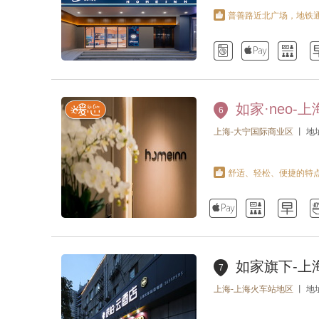
普善路近北广场，地铁



如家·neo-
6
上海-大宁国际商业区
丨 地
舒适、轻松、便捷的特



如家旗下-上
7
上海-上海火车站地区
丨 地