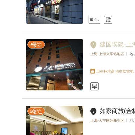


建国璞隐-上
8
上海-上海火车站地区
丨 地
卫生标准高,浴巾软软地

如家商旅(金
9
上海-大宁国际商业区
丨 地