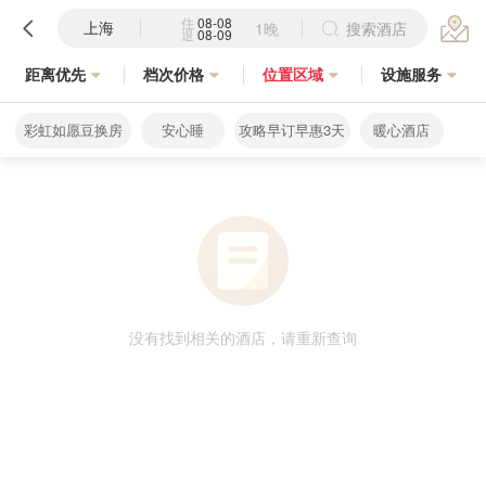
住
08-08
上海
1晚
搜索酒店
退
08-09
距离优先
档次价格
位置区域
设施服务
彩虹如愿豆换房
安心睡
攻略早订早惠3天
暖心酒店
没有找到相关的酒店，请重新查询