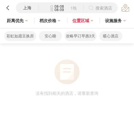
住
08-08
上海
1晚
搜索酒店
退
08-09
距离优先
档次价格
位置区域
设施服务
彩虹如愿豆换房
安心睡
攻略早订早惠3天
暖心酒店
没有找到相关的酒店，请重新查询