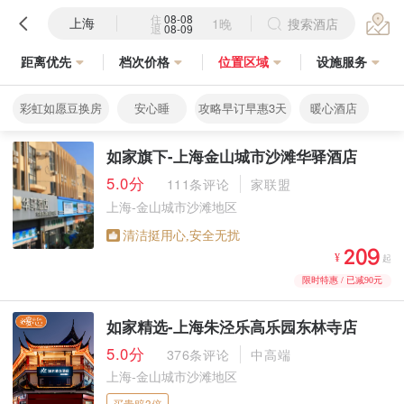
住
08-08
上海
1晚
搜索酒店
退
08-09
距离优先
档次价格
位置区域
设施服务
彩虹如愿豆换房
安心睡
攻略早订早惠3天
暖心酒店
如家旗下-上海金山城市沙滩华驿酒店
5.0分
111条评论
家联盟
上海-金山城市沙滩地区
清洁挺用心,安全无扰



¥
起
限时特惠 / 已减90元
如家精选-上海朱泾乐高乐园东林寺店
5.0分
376条评论
中高端
上海-金山城市沙滩地区
买贵赔3倍