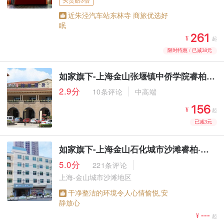
近朱泾汽车站东林寺 商旅优选好
眠



¥
起
限时特惠 / 已减38元
如家旗下-上海金山张堰镇中侨学院睿柏·云酒店
2.9分
10条评论
中高端



¥
起
已减3元
如家旗下-上海金山石化城市沙滩睿柏·云酒店
5.0分
221条评论
上海-金山城市沙滩地区
干净整洁的环境令人心情愉悦,安
静放心
---
¥
起