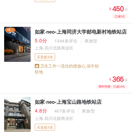



¥
起
已减9元
如家·neo-上海同济大学邮电新村地铁站店
5.0分
1344条评论
商旅型
上海-四川北路商业区
买贵赔3倍
卫生工作一流住的很放心,浴巾软
软地



¥
起
限时特惠 / 已减54元
如家·neo-上海宝山路地铁站店
4.8分
407条评论
商旅型
上海-四川北路商业区
买贵赔3倍