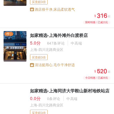
买贵赔3倍
酒店很干净,床品柔软透气



¥
起
限时特惠 / 已减23元
如家精选-上海外滩外白渡桥店
5.0分
647条评论
中高端
上海-四川北路商业区
买贵赔3倍
清洁挺用心,毛巾干净舒适



¥
起
今日特惠 / 已减39元
如家精选-上海同济大学鞍山新村地铁站店
0.0分
0条评论
中高端
上海-四川北路商业区
买贵赔3倍