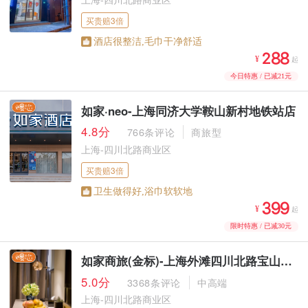
买贵赔3倍
酒店很整洁,毛巾干净舒适



¥
起
今日特惠 / 已减21元
如家·neo-上海同济大学鞍山新村地铁站店
4.8分
766条评论
商旅型
上海-四川北路商业区
买贵赔3倍
卫生做得好,浴巾软软地



¥
起
限时特惠 / 已减30元
如家商旅(金标)-上海外滩四川北路宝山路地铁站店
5.0分
3368条评论
中高端
上海-四川北路商业区