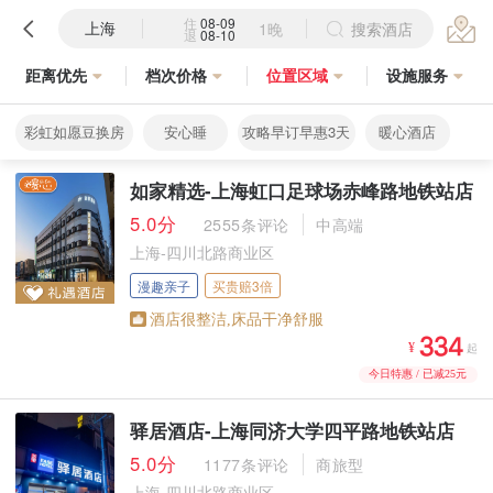
住
08-09
上海
1晚
搜索酒店
退
08-10
距离优先
档次价格
位置区域
设施服务
彩虹如愿豆换房
安心睡
攻略早订早惠3天
暖心酒店
如家精选-上海虹口足球场赤峰路地铁站店
5.0分
2555条评论
中高端
上海-四川北路商业区
漫趣亲子
买贵赔3倍
酒店很整洁,床品干净舒服



¥
起
今日特惠 / 已减25元
驿居酒店-上海同济大学四平路地铁站店
5.0分
1177条评论
商旅型
上海-四川北路商业区