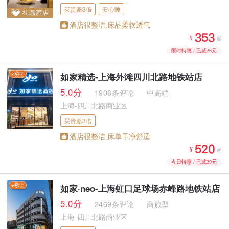
买贵赔3倍
安心睡
酒店很整洁,床品柔软透气



¥
起
限时特惠 / 已减26元
如家精选-上海外滩四川北路地铁站店
5.0分
1906条评论
中高端
上海-四川北路商业区
买贵赔3倍
酒店很整洁,床单干净舒适



¥
起
今日特惠 / 已减39元
如家·neo-上海虹口足球场赤峰路地铁站店
5.0分
2469条评论
商旅型
上海-四川北路商业区