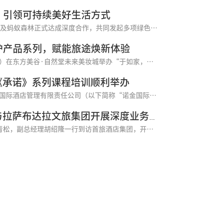
，引领可持续美好生活方式
2026年1月，首旅酒店集团旗下如家酒店集团与支付宝及蚂蚁森林正式达成深度合作，共同发起多项绿色低碳倡议，将低碳环保理念融入酒店住宿体验的全场景，携手用户践行可持续生活方式。此次合作不仅涵盖酒店预订、住宿、早餐等核心场景，更通过创新的激励方式，让用户的低碳行为可记录、可积累、可转化，彰显了如家酒店集团作为行业领军企业在推动ESG（环境、社会和公司治理）建设方面的责任感。如家酒店集团品牌ESG中心总...
护产品系列，赋能旅途焕新体验
今日，如家酒店集团与自然堂集团（CHANDOGROUP）在东方美谷·自然堂未来美妆城举办“于如家，享自然”战略合作启动仪式，并共同推出专为如家旗下酒店研发的定制洗护系列。启动仪式现场，首旅酒店集团总经理、如家酒店集团董事长兼CEO孙坚与自然堂集团董事长兼总裁郑春颖携双方高管团队共同出席，正式开启两大民族品牌在“住宿+美妆”领域的深度共创。此次战略合作将自然堂在护肤领域的专业研发能力，与如家酒店集团...
《承诺》系列课程培训顺利举办
2025年12月25日至26日，首旅酒店集团旗下北京诺金国际酒店管理有限责任公司（以下简称“诺金国际”）在北京京伦饭店举办了《承诺》系列课程第一期培训班，来自各成员酒店的25名培训师参加了培训。诺金国际总经理唐鸣在培训会上指出，当前高端酒店市场正经历服务个性化转型、科技赋能运营、文化深度融合等深刻行业变革，机遇与挑战交织并存，这对酒店品牌建设、服务品质升级和人才梯队储备提出了更高标准与要求。他强调...
聚力同行 共创未来——首旅酒店集团与拉萨布达拉文旅集团开展深度业务交流
12月29日，拉萨布达拉文旅集团党委书记、董事长雷青松，副总经理胡绍隆一行到访首旅酒店集团，开展酒店业务考察并与集团进行深入交流。首旅酒店集团党委书记、董事、常务副总经理霍岩及相关业务板块负责人共同出席交流座谈。 座谈会上，双方分别介绍了各自集团的规模概况、资源特色与业务发展方向。作为首旅集团住宿战略的核心业务单元，首旅酒店集团以“规模领先、品质领先、效率领先、创新领先”为发展使命，依托品牌影响力...