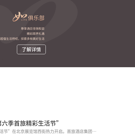
了解详情
第六季首旅精彩生活节”
京城初夏，烟火正浓。5月22日，“第六季首旅精彩生活节”在北京展览馆西街热力开启。首旅酒店集团携旗下近二十家酒店集体登场，以“星级标准+亲民定价”为密钥，解锁一场集星级美食、国潮文创与趣味互动于一体的沉浸式市集体验。无需走进酒店大堂，市民在家门口就能把星级品质轻松打包带走。 舌尖上的“爆款江湖”，星级美味接地气 走进展区，扑面而来的是酒店大厨带来的匠心美食，无需远行便能将美味收入囊中。北京...