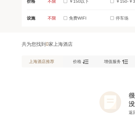
价格
不限
￥150以下
￥150-￥3
百联又一城(1)
设施
不限
免费WIFI
停车场
共为您找到
0
家上海酒店


上海酒店推荐
价格
增值服务
很
没
返