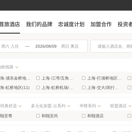
首旅酒店
首旅酒店
我们的品牌
我们的品牌
忠诚度计划
忠诚度计划
加盟合作
加盟合作
投资
投资
入住
离店
地铁线路
海-浦东金桥地区(19)
上海-江湾/五角场商业区(18)
上海-打浦桥地区(15)
海-虹桥地区(11)
上海-虹桥机场/国家会展中心(11)
上海-交大/闵行经济开发区(11)
海-长寿路商业区(8)
上海-滴水湖临港地区(8)
上海-奉贤开发区(8)
经典舒适
多元化加盟-云系列
华驿系列
联盟酒店
-南汇/野生动物园(7)
上海-浦东张江地区(7)
上海-上海火车站地区(7)
-淮海路/新天地地区(5)
颐至尊
上海-浦东外高桥地区(5)
和颐至尚
上海-前滩(5)
和颐酒店
国扉缦酒店
-静安寺/南京西路(4)
上海-青浦朱家角/东方绿舟(4)
上海-豫园地区(4)