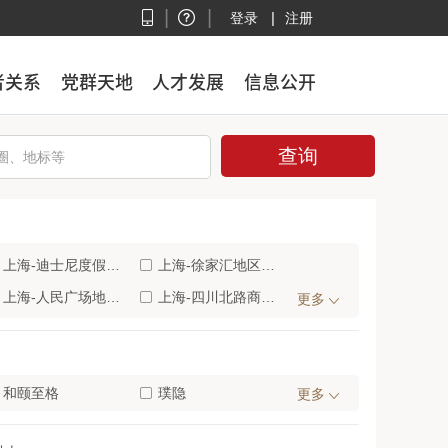
|
|
|
登录
注册
者关系
者关系
党群天地
党群天地
人才发展
人才发展
信息公开
信息公开
上海-迪士尼度假区(12)
上海-徐家汇地区(12)
上海-人民广场地区(11)
上海-四川北路商业区(11)
更多
上海-光大会展中心/漕河泾地区(8)
上海-佘山/松江大学城(8)
上海-浦东机场核心区(6)
上海-浦江镇地区(6)
上海-莘庄工业区(5)
和颐至格
上海-崇明岛/长兴岛/横沙岛(4)
璞隐
更多
上海-上海火车南站地区(2)
上海-吴淞口国际邮轮港(2)