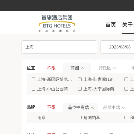
首页
首页
关于
关于
位置
不限
商圈
行政区
上海-新国际博览中心/世博园(38)
上海-陆家嘴(19)
上
上海-中山公园商业区(12)
上海-大宁国际商业区(11)
上
上海-长风公园地区(10)
上海-七宝古镇(10)
上
品牌
不限
品位中高端
品质中端
上海-北外滩地区(7)
上海-嘉定新城(7)
上海
上海-周浦康桥地区(6)
逸扉
上海-顾村公园地区(5)
建国铂萃
上海
和
万信至格
嘉虹
建
上海-虹桥枢纽周边区(4)
上海-金山城市沙滩地区(4)
上海