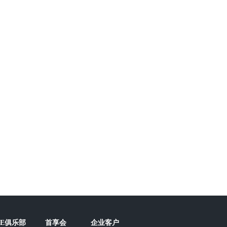
FE俱乐部
首享会
企业客户