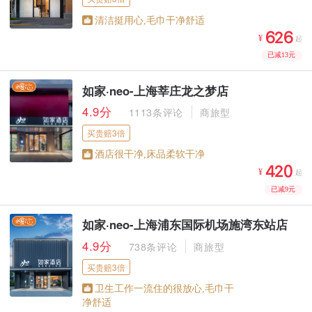
清洁挺用心,毛巾干净舒适



¥
起
已减13元
如家·neo-上海莘庄龙之梦店
4.9分
1113条评论
商旅型
买贵赔3倍
酒店很干净,床品柔软干净



¥
起
已减9元
如家·neo-上海浦东国际机场施湾东站店
4.9分
738条评论
商旅型
买贵赔3倍
卫生工作一流住的很放心,毛巾干
净舒适