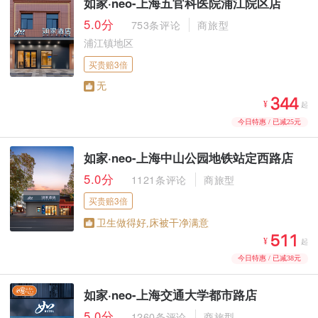
如家·neo-上海五官科医院浦江院区店
5.0分
753条评论
商旅型
浦江镇地区
买贵赔3倍
无



¥
起
今日特惠 / 已减25元
如家·neo-上海中山公园地铁站定西路店
5.0分
1121条评论
商旅型
买贵赔3倍
卫生做得好,床被干净满意



¥
起
今日特惠 / 已减38元
如家·neo-上海交通大学都市路店
5.0分
1260条评论
商旅型