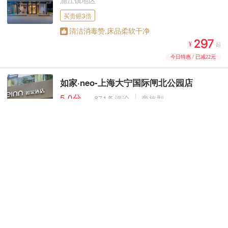
买贵赔3倍
清洁消毒赞,床品柔软干净



¥
起
今日特惠 / 已减22元
如家·neo-上海大宁国际闸北公园店
5.0分
871条评论
商旅型
买贵赔3倍
洁净卫生有高标准把关,床品柔软
干净



¥
起
今日特惠 / 已减30元
如家-上海虹桥火车站国家会展中心店
4.9分
627条评论
商旅型
虹桥机场/国家会展中心