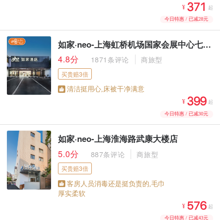



¥
起
今日特惠 / 已减28元
如家·neo-上海虹桥机场国家会展中心七宝古镇店
4.8分
1871条评论
商旅型
买贵赔3倍
清洁挺用心,床被干净满意



¥
起
今日特惠 / 已减30元
如家·neo-上海淮海路武康大楼店
5.0分
887条评论
商旅型
买贵赔3倍
客房人员消毒还是挺负责的,毛巾
厚实柔软



¥
起
今日特惠 / 已减43元