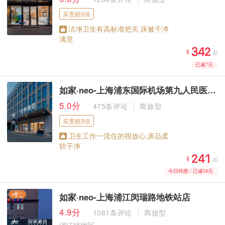
买贵赔3倍
洁净卫生有高标准把关,床被干净
满意



¥
起
已减7元
如家·neo-上海浦东国际机场第九人民医院东站店
5.0分
475条评论
商旅型
买贵赔3倍
卫生工作一流住的很放心,床品柔
软干净



¥
起
今日特惠 / 已减18元
如家·neo-上海浦江闵瑞路地铁站店
4.9分
1061条评论
商旅型
浦江镇地区