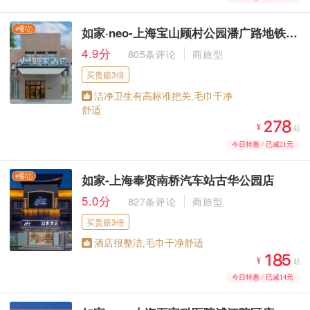
如家·neo-上海宝山顾村公园潘广路地铁站店
4.9分
805条评论
商旅型
买贵赔3倍
洁净卫生有高标准把关,毛巾干净
舒适



¥
起
今日特惠 / 已减21元
如家-上海奉贤南桥汽车站古华公园店
5.0分
827条评论
商旅型
买贵赔3倍
酒店很整洁,毛巾干净舒适



¥
起
今日特惠 / 已减14元