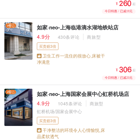



¥
起
今日特惠 / 已减19元
如家·neo-上海临港滴水湖地铁站店
4.9分
430条评论
商旅型
买贵赔3倍
卫生工作一流住的很放心,床被干
净满意



¥
起
今日特惠 / 已减23元
如家·neo-上海国家会展中心虹桥机场店
4.9分
1045条评论
商旅型
虹桥机场/国家会展中心
买贵赔3倍
干净整洁的环境令人心情愉悦,床
品柔软透气