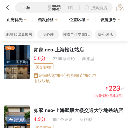
住
08-06
上海
1晚
搜索酒店
退
08-07
距离优先
档次价格
位置区域
设施服务
彩虹如愿豆换房
安心睡
攻略早订早惠3天
暖心酒店
如家·neo-上海松江站店
5.0分
2759条评论
商旅型
买贵赔3倍
房间感觉到用心打扫细节到位,浴
巾软软地



¥
起
今日特惠 / 已减16元
如家·neo-上海武康大楼交通大学地铁站店
4.9分
681条评论
商旅型
买贵赔3倍