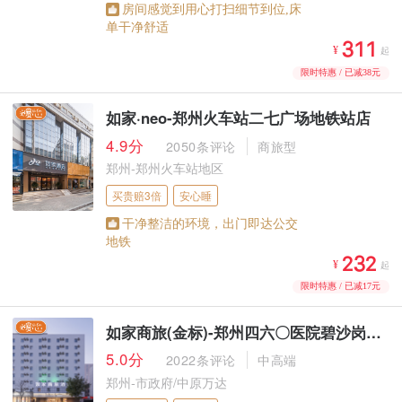
房间感觉到用心打扫细节到位,床
单干净舒适



¥
起
限时特惠 / 已减38元
如家·neo-郑州火车站二七广场地铁站店
4.9分
2050条评论
商旅型
郑州-郑州火车站地区
买贵赔3倍
安心睡
干净整洁的环境，出门即达公交
地铁



¥
起
限时特惠 / 已减17元
如家商旅(金标)-郑州四六〇医院碧沙岗地铁站店
5.0分
2022条评论
中高端
郑州-市政府/中原万达