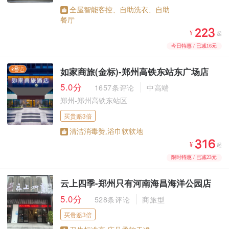
全屋智能客控、自助洗衣、自助
餐厅



¥
起
今日特惠 / 已减16元
如家商旅(金标)-郑州高铁东站东广场店
5.0分
1657条评论
中高端
郑州-郑州高铁东站区
买贵赔3倍
清洁消毒赞,浴巾软软地



¥
起
限时特惠 / 已减23元
云上四季-郑州只有河南海昌海洋公园店
5.0分
528条评论
商旅型
买贵赔3倍