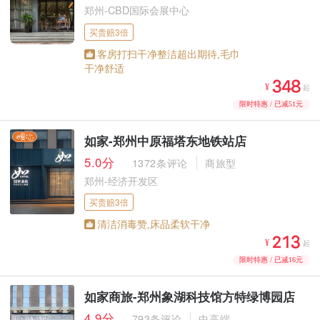
郑州-CBD国际会展中心
买贵赔3倍
客房打扫干净整洁超出期待,毛巾
干净舒适



¥
起
限时特惠 / 已减51元
如家-郑州中原福塔东地铁站店
5.0分
1372条评论
商旅型
郑州-经济开发区
买贵赔3倍
清洁消毒赞,床品柔软干净



¥
起
限时特惠 / 已减16元
如家商旅-郑州象湖科技馆方特绿博园店
4.9分
793条评论
中高端