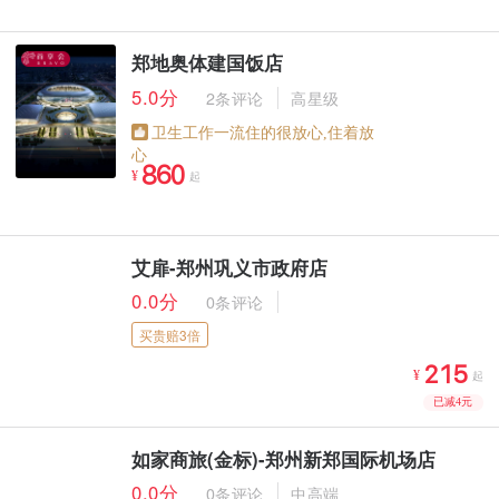
郑地奥体建国饭店
5.0分
2条评论
高星级
卫生工作一流住的很放心,住着放
心



¥
起
艾扉-郑州巩义市政府店
0.0分
0条评论
买贵赔3倍



¥
起
已减4元
如家商旅(金标)-郑州新郑国际机场店
0.0分
0条评论
中高端