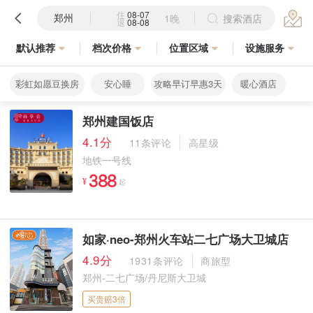
住
08-07
郑州
1晚
搜索酒店
退
08-08
默认推荐
档次价格
位置区域
设施服务
彩虹如愿豆换房
安心睡
攻略早订早惠3天
暖心酒店
郑州建国饭店
4.1分
11条评论
高星级
地铁一号线



¥
起
如家·neo-郑州火车站二七广场大卫城店
4.9分
1931条评论
商旅型
郑州-二七广场/丹尼斯大卫城
买贵赔3倍