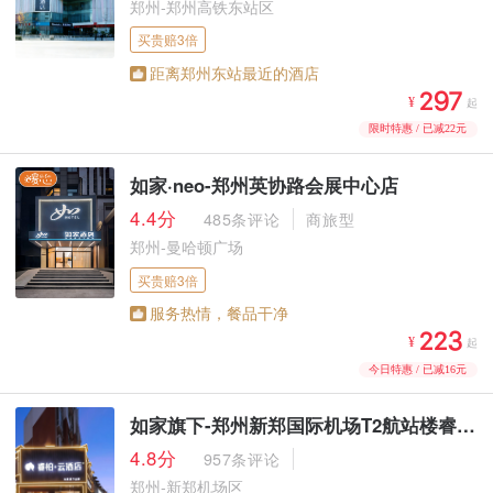
郑州-郑州高铁东站区
买贵赔3倍
距离郑州东站最近的酒店



¥
起
限时特惠 / 已减22元
如家·neo-郑州英协路会展中心店
4.4分
485条评论
商旅型
郑州-曼哈顿广场
买贵赔3倍
服务热情，餐品干净



¥
起
今日特惠 / 已减16元
如家旗下-郑州新郑国际机场T2航站楼睿柏·云酒店
4.8分
957条评论
郑州-新郑机场区