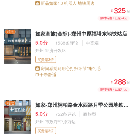
新品如家4.0 机器人 地铁周边



¥
起
限时特惠 / 已减24元
如家商旅(金标)-郑州中原福塔东地铁站店
5.0分
1568条评论
中高端
郑州-经济开发区
买贵赔3倍
房间感觉到用心打扫细节到位,毛
巾干净舒适



¥
起
限时特惠 / 已减21元
如家-郑州桐柏路金水西路月季公园地铁站店
5.0分
752条评论
商旅型
郑州-市政府/中原万达
买贵赔3倍