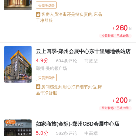
买贵赔3倍
客房人员消毒还是挺负责的,床品
干净舒服



¥
起
今日特惠 / 已减19元
云上四季-郑州会展中心东十里铺地铁站店
4.9分
604条评论
商旅型
郑州-曼哈顿广场
买贵赔3倍
房间感觉到用心打扫细节到位,床
品干净舒服



¥
起
限时特惠 / 已减29元
如家商旅(金标)-郑州CBD会展中心店
5.0分
362条评论
中高端