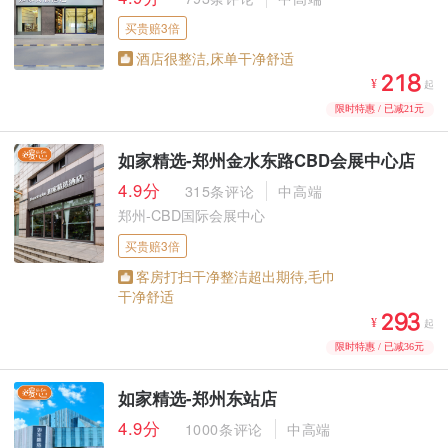
买贵赔3倍
酒店很整洁,床单干净舒适



¥
起
限时特惠 / 已减21元
如家精选-郑州金水东路CBD会展中心店
4.9分
315条评论
中高端
郑州-CBD国际会展中心
买贵赔3倍
客房打扫干净整洁超出期待,毛巾
干净舒适



¥
起
限时特惠 / 已减36元
如家精选-郑州东站店
4.9分
1000条评论
中高端