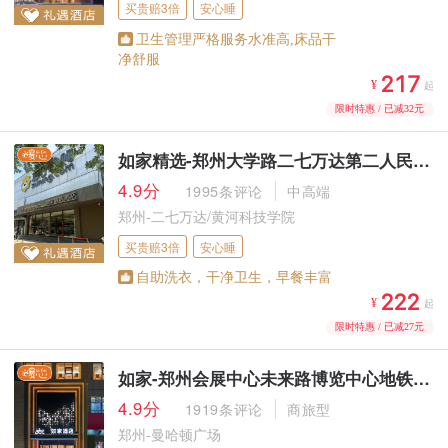
买贵赔3倍
安心睡
卫生管理严格服务水准高,床品干
净舒服



¥
起
限时特惠 / 已减32元
如家精选-郑州大学路二七万达第二人民医院地铁站店
4.9分
1995条评论
中高端
郑州-二七万达/黄河科技学院
买贵赔3倍
安心睡
自助洗衣，干净卫生，早餐丰富



¥
起
限时特惠 / 已减27元
如家-郑州会展中心未来路博览中心地铁站店
4.9分
1919条评论
商旅型
郑州-曼哈顿广场