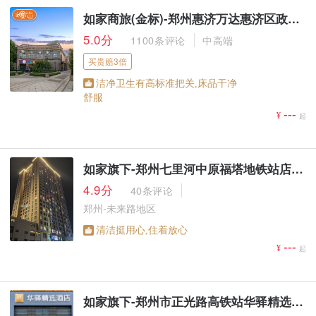
如家商旅(金标)-郑州惠济万达惠济区政府地铁站店
5.0分
1100条评论
中高端
买贵赔3倍
洁净卫生有高标准把关,床品干净
舒服
---
¥
起
如家旗下-郑州七里河中原福塔地铁站店up华驿智旅酒店
4.9分
40条评论
郑州-未来路地区
清洁挺用心,住着放心
---
¥
起
如家旗下-郑州市正光路高铁站华驿精选酒店