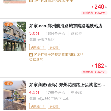
卫生标准高,床品柔软干净



¥
起
限时特惠 / 已减29元
如家·neo-郑州航海路城东南路地铁站店
5.0分
1854条评论
商旅型
郑州-未来路地区
买贵赔3倍
安心睡
客房打扫干净整洁超出期待,床品
柔软透气



¥
起
限时特惠 / 已减27元
如家商旅(金标)-郑州花园路正弘城北三环地铁站店（原郑州花园路正弘城店）
4.9分
1768条评论
中高端
郑州-国贸360广场/正弘城
买贵赔3倍
安心睡