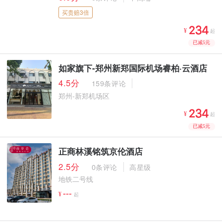
买贵赔3倍



¥
起
已减5元
如家旗下-郑州新郑国际机场睿柏·云酒店
4.5分
159条评论
郑州-新郑机场区



¥
起
已减5元
正商林溪铭筑京伦酒店
2.5分
0条评论
高星级
地铁二号线
---
¥
起