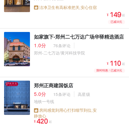
洁净卫生有高标准把关,安心住宿



¥
起
已减50元
如家旗下-郑州二七万达广场华驿精选酒店
1.0分
76条评论
郑州-二七万达/黄河科技学院



¥
起
限时特惠 / 已减59元
郑州正商建国饭店
5.0分
15条评论
高星级
地铁一号线
房间感觉到用心打扫细节到位,安
静放心



¥
起