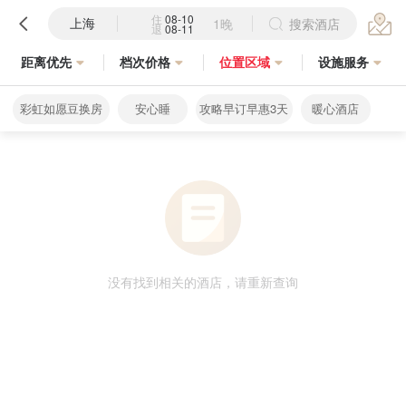
住
08-10
上海
1晚
搜索酒店
退
08-11
距离优先
档次价格
位置区域
设施服务
彩虹如愿豆换房
安心睡
攻略早订早惠3天
暖心酒店
没有找到相关的酒店，请重新查询