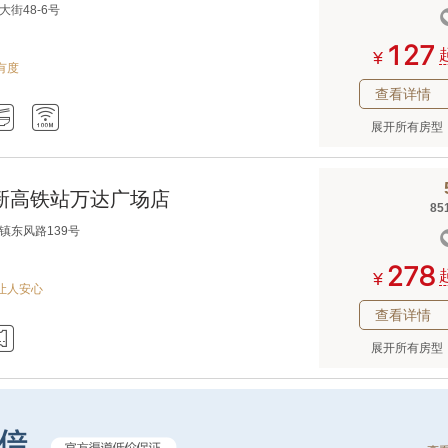
街48-6号



¥
有度
查看详情


展开所有房型
新高铁站万达广场店
85
镇东风路139号



¥
让人安心
查看详情

展开所有房型