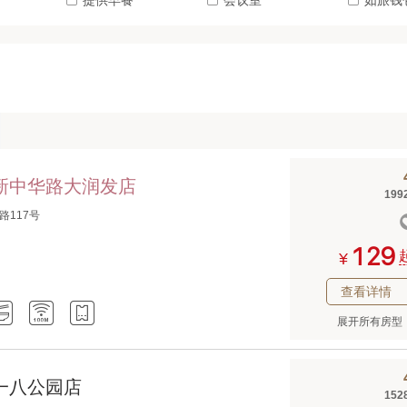
提供早餐
会议室
如旅钱
阜新中华路大润发店
199
路117号



¥
查看详情



展开所有房型
一八公园店
152