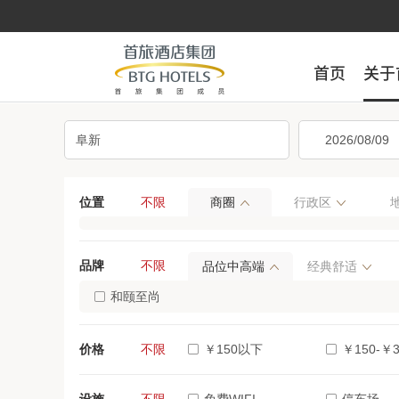
首页
首页
关于
关于
位置
不限
商圈
行政区
品牌
不限
品位中高端
经典舒适
和颐至尚
价格
不限
￥150以下
￥150-￥3