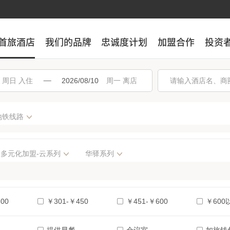
首旅酒店
首旅酒店
我们的品牌
我们的品牌
忠诚度计划
忠诚度计划
加盟合作
加盟合作
投资
投资
入住
离店
地铁线路
多元化加盟-云系列
华驿系列
00
￥301-￥450
￥451-￥600
￥600