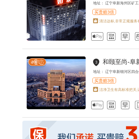
地址： 辽宁阜新海州区矿工大
买贵赔3倍
清洁达标,非常正规服务



和颐至尚-阜
3
地址： 辽宁阜新细河区四合
买贵赔3倍
洁净卫生有高标准把关,


