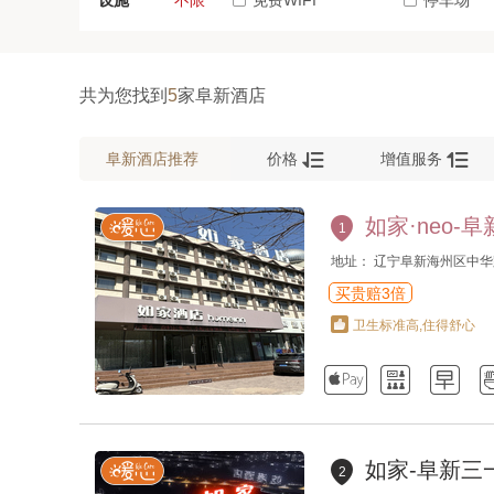
设施
不限
免费WIFI
停车场
共为您找到
5
家阜新酒店


阜新酒店推荐
价格
增值服务
如家·neo-
1
地址： 辽宁阜新海州区中华
买贵赔3倍
卫生标准高,住得舒心



如家-阜新三
2