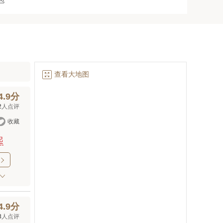
包

查看大地图
4.9分
2
人点评

收藏
起

4.9分
8
人点评