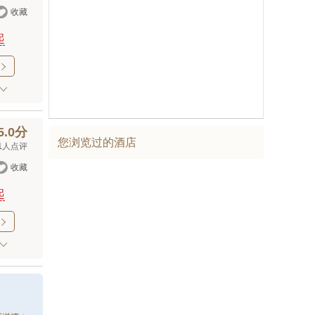

收藏
起

5.0分
您浏览过的酒店
1
人点评

收藏
起
