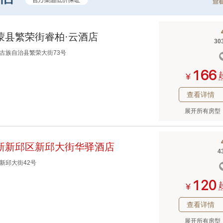
蒙县繁荣街睿柏·云酒店
30
古族自治县繁荣大街73号



¥
查看详情
展开所有房型
新新邱区新邱大街华驿酒店
4
新邱大街42号



¥
查看详情
展开所有房型