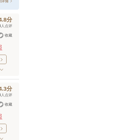
4.8分
3
人点评

收藏
起

4.3分
3
人点评

收藏
起
