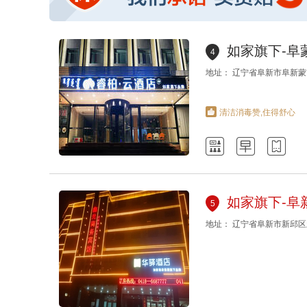
如家旗下-阜
4
地址： 辽宁省阜新市阜新蒙
清洁消毒赞,住得舒心



如家旗下-阜
5
地址： 辽宁省阜新市新邱区