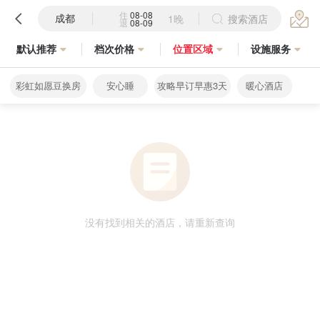
住
08-08
成都
1晚
搜索酒店
退
08-09
默认推荐
档次价格
位置区域
设施服务
彩虹如愿豆换房
安心睡
攻略早订早惠3天
暖心酒店
没有找到相关的酒店，请重新查询