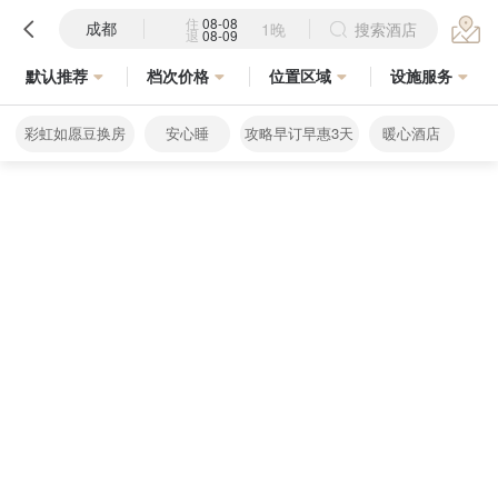
住
08-08
成都
1晚
搜索酒店
退
08-09
默认推荐
档次价格
位置区域
设施服务
彩虹如愿豆换房
安心睡
攻略早订早惠3天
暖心酒店