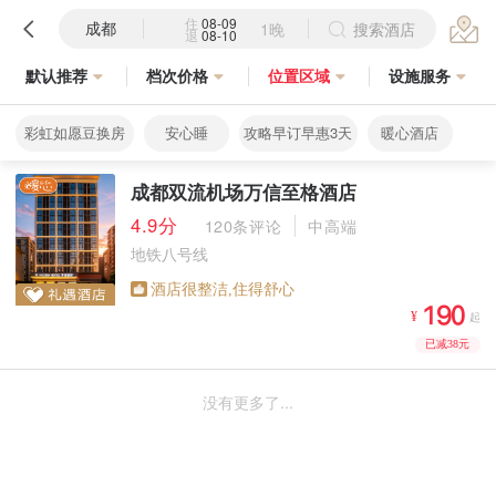
住
08-09
成都
1晚
搜索酒店
退
08-10
默认推荐
档次价格
位置区域
设施服务
彩虹如愿豆换房
安心睡
攻略早订早惠3天
暖心酒店
成都双流机场万信至格酒店
4.9分
120条评论
中高端
地铁八号线
酒店很整洁,住得舒心



¥
起
已减38元
没有更多了...