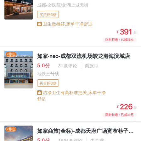
成都-文殊院/龙湖上城天街
买贵赔3倍
卫生做得好,床单干净舒适



¥
起
限时特惠 / 已减38元
如家·neo-成都双流机场蛟龙港海滨城店
5.0分
31条评论
商旅型
地铁三号线
买贵赔3倍
洁净卫生有高标准把关,床单干净
舒适



¥
起
限时特惠 / 已减33元
如家商旅(金标)-成都天府广场宽窄巷子人民公园地铁站店
5.0分
1934条评论
中高端