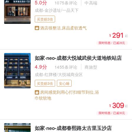
5.0分
1075条评论
中高端
成都-金沙遗址/一品天下
买贵赔3倍
酒店很整洁,床品柔软透气



¥
起
限时特惠 / 已减28元
如家·neo-成都大悦城武侯大道地铁站店
4.9分
1455条评论
商旅型
成都-红牌楼/大悦城商业区
买贵赔3倍
安心睡
房间感觉到用心打扫细节到位,浴
巾软软地



¥
起
限时特惠 / 已减30元
如家·neo-成都春熙路太古里玉沙店