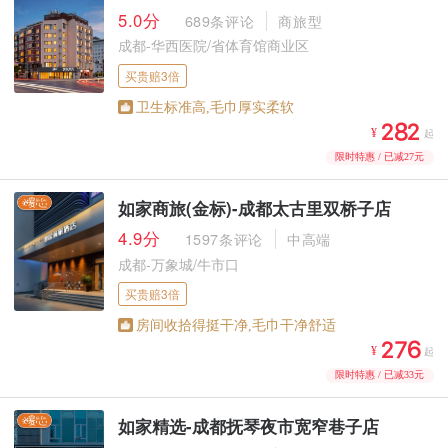
5.0分
689条评论
商旅型
成都-华西医院/省体育馆商业区
买贵赔3倍
卫生标准高,毛巾厚实柔软



¥
起
限时特惠 / 已减27元
如家商旅(金标)-成都太古里双桥子店
4.9分
1597条评论
中高端
成都-万象城/牛市口
买贵赔3倍
房间收拾得挺干净,毛巾干净舒适



¥
起
限时特惠 / 已减33元
如家精选-成都抚琴夜市宽窄巷子店