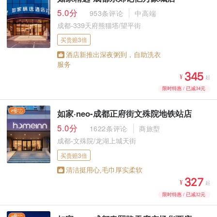
5.0分
953条评论
中高端
成都-339天府熊猫塔/望平街
买贵赔3倍
酒店新推出深夜粥到，自助洗衣
服务



¥
起
限时特惠 / 已减34元
如家·neo-成都正府街文殊院地铁站店
5.0分
1622条评论
商旅型
成都-文殊院/龙湖上城天街
买贵赔3倍
清洁挺用心,毛巾厚实柔软



¥
起
限时特惠 / 已减32元