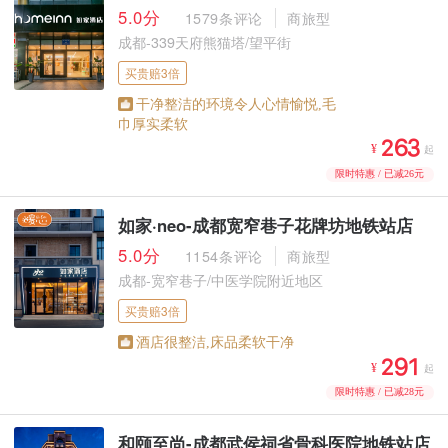
5.0分
1579条评论
商旅型
成都-339天府熊猫塔/望平街
买贵赔3倍
干净整洁的环境令人心情愉悦,毛
巾厚实柔软



¥
起
限时特惠 / 已减26元
如家·neo-成都宽窄巷子花牌坊地铁站店
5.0分
1154条评论
商旅型
成都-宽窄巷子/中医学院附近地区
买贵赔3倍
酒店很整洁,床品柔软干净



¥
起
限时特惠 / 已减28元
和颐至尚-成都武侯祠省骨科医院地铁站店