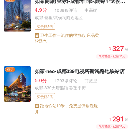
如家商旅(金标)-成都华西医院锦里武侯祠地铁站店
4.9分
1088条评论
中高端
成都-锦里/武侯祠附近地区
买贵赔3倍
卫生工作一流住的很放心,床品柔
软透气



¥
起
限时特惠 / 已减32元
如家·neo-成都339电视塔新鸿路地铁站店
5.0分
1793条评论
商旅型
成都-339天府熊猫塔/望平街
买贵赔3倍
距地铁站10米，免费提供帮洗服
务



¥
起
限时特惠 / 已减28元