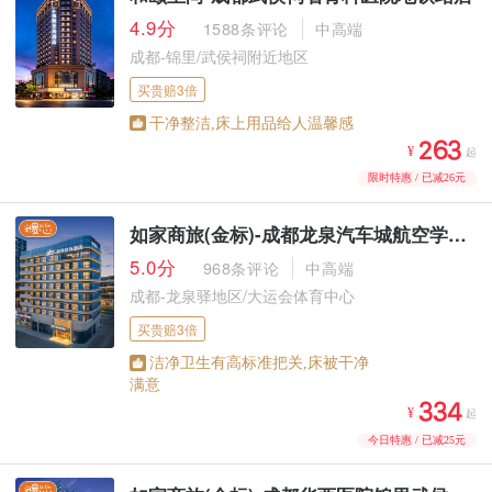
4.9分
1588条评论
中高端
成都-锦里/武侯祠附近地区
买贵赔3倍
干净整洁,床上用品给人温馨感



¥
起
限时特惠 / 已减26元
如家商旅(金标)-成都龙泉汽车城航空学院店
5.0分
968条评论
中高端
成都-龙泉驿地区/大运会体育中心
买贵赔3倍
洁净卫生有高标准把关,床被干净
满意



¥
起
今日特惠 / 已减25元