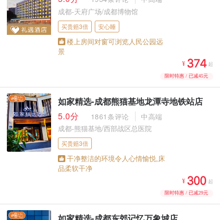
成都-天府广场/成都博物馆
买贵赔3倍
安心睡
楼上房间对窗可浏览人民公园远
景



¥
起
限时特惠 / 已减45元
如家精选-成都熊猫基地龙潭寺地铁站店
5.0分
1861条评论
中高端
成都-熊猫基地/西部战区总医院
买贵赔3倍
干净整洁的环境令人心情愉悦,床
品柔软干净



¥
起
限时特惠 / 已减29元
如家精选-成都东郊记忆万象城店