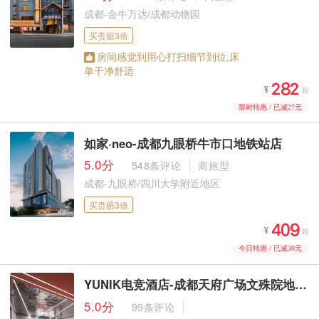
成都-金牛万达/成都动物园
买贵赔3倍
房间感觉到用心打扫细节到位,床
单干净舒适



¥
起
限时特惠 / 已减27元
如家·neo-成都九眼桥牛市口地铁站店
5.0分
548条评论
商旅型
成都-九眼桥/四川大学附近地区
买贵赔3倍



¥
起
今日特惠 / 已减30元
YUNIK电竞酒店-成都天府广场文殊院地铁站店
5.0分
99条评论