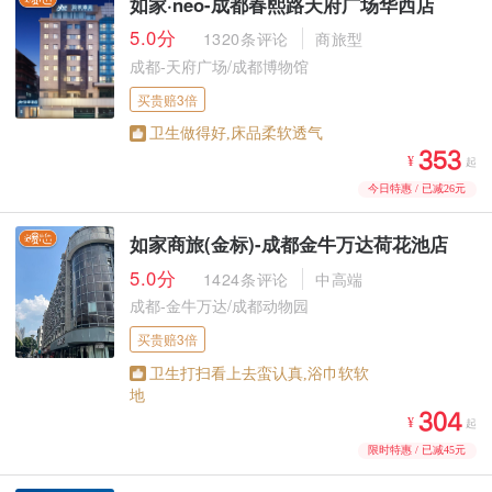
如家·neo-成都春熙路天府广场华西店
5.0分
1320条评论
商旅型
成都-天府广场/成都博物馆
买贵赔3倍
卫生做得好,床品柔软透气



¥
起
今日特惠 / 已减26元
如家商旅(金标)-成都金牛万达荷花池店
5.0分
1424条评论
中高端
成都-金牛万达/成都动物园
买贵赔3倍
卫生打扫看上去蛮认真,浴巾软软
地



¥
起
限时特惠 / 已减45元