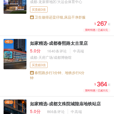
成都-龙泉驿地区/大运会体育中心
买贵赔3倍
卫生做得还蛮仔细,床品干净舒服



¥
起
限时特惠 / 已减32元
如家精选-成都春熙路太古里店
5.0分
1640条评论
中高端
成都-天府广场/成都博物馆
买贵赔3倍
春熙路步行3分钟、地铁步行6分
钟



¥
起
限时特惠 / 已减35元
如家精选-成都文殊院城隍庙地铁站店
5.0分
866条评论
中高端