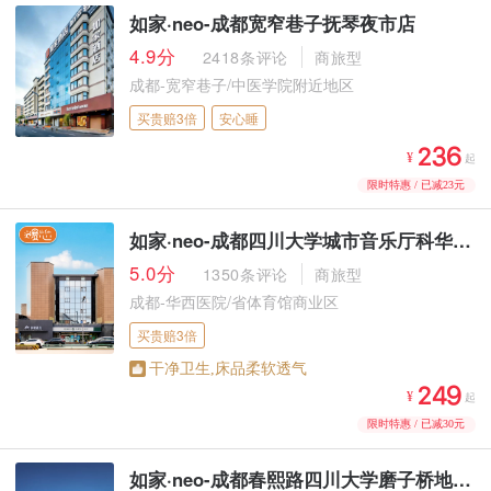
如家·neo-成都宽窄巷子抚琴夜市店
4.9分
2418条评论
商旅型
成都-宽窄巷子/中医学院附近地区
买贵赔3倍
安心睡



¥
起
限时特惠 / 已减23元
如家·neo-成都四川大学城市音乐厅科华北路店
5.0分
1350条评论
商旅型
成都-华西医院/省体育馆商业区
买贵赔3倍
干净卫生,床品柔软透气



¥
起
限时特惠 / 已减30元
如家·neo-成都春熙路四川大学磨子桥地铁站店