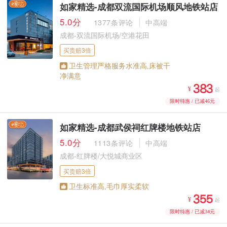
如家精选-成都双流国际机场顺风地铁站店
5.0分
1377条评论
中高端
成都-双流国际机场/空港花田
买贵赔3倍
卫生管理严格服务水准高,床被干
净满意



¥
起
限时特惠 / 已减46元
如家精选-成都武侯祠红牌楼地铁站店
5.0分
1113条评论
中高端
成都-红牌楼/大悦城商业区
买贵赔3倍
卫生标准高,毛巾厚实柔软



¥
起
限时特惠 / 已减34元