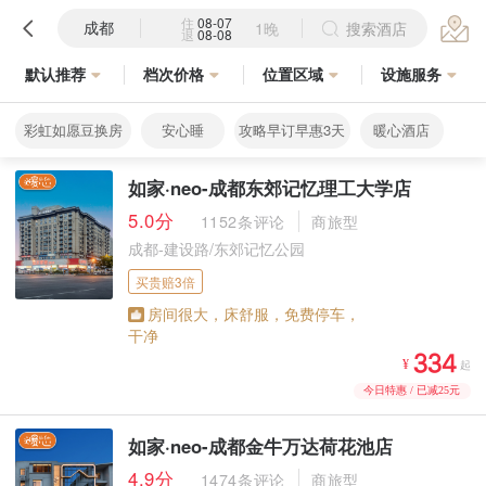
住
08-07
成都
1晚
搜索酒店
退
08-08
默认推荐
档次价格
位置区域
设施服务
彩虹如愿豆换房
安心睡
攻略早订早惠3天
暖心酒店
如家·neo-成都东郊记忆理工大学店
5.0分
1152条评论
商旅型
成都-建设路/东郊记忆公园
买贵赔3倍
房间很大，床舒服，免费停车，
干净



¥
起
今日特惠 / 已减25元
如家·neo-成都金牛万达荷花池店
4.9分
1474条评论
商旅型