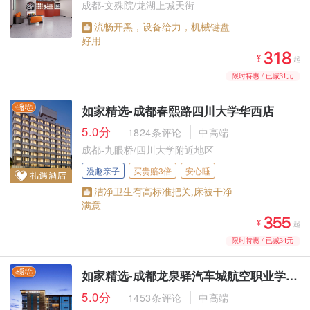
成都-文殊院/龙湖上城天街
流畅开黑，设备给力，机械键盘
好用



¥
起
限时特惠 / 已减31元
如家精选-成都春熙路四川大学华西店
5.0分
1824条评论
中高端
成都-九眼桥/四川大学附近地区
漫趣亲子
买贵赔3倍
安心睡
洁净卫生有高标准把关,床被干净
满意



¥
起
限时特惠 / 已减34元
如家精选-成都龙泉驿汽车城航空职业学院店
5.0分
1453条评论
中高端