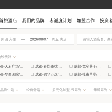
首旅酒店
首旅酒店
我们的品牌
我们的品牌
忠诚度计划
忠诚度计划
加盟合作
加盟合作
投资
投资
入住
离店
地铁线路
-天府广场/成都博物馆(6)
成都-春熙路/太古里商业区(5)
成都-宽窄巷子/中医学院附近地区(5)
-华西医院/省体育馆商业区(4)
成都-锦华万达/四川师范大学(4)
成都-杜甫草堂/省人民医院(3)
-九眼桥/四川大学附近地区(3)
成都-郫县地区(3)
成都-成都火车东站/塔子山公园(2)
品质中端
经典舒适
多元化加盟-云系列
华驿系列
-海滨城/双流体育中心(1)
成都-华侨城欢乐谷/西南交大(1)
成都-新都大学城(1)