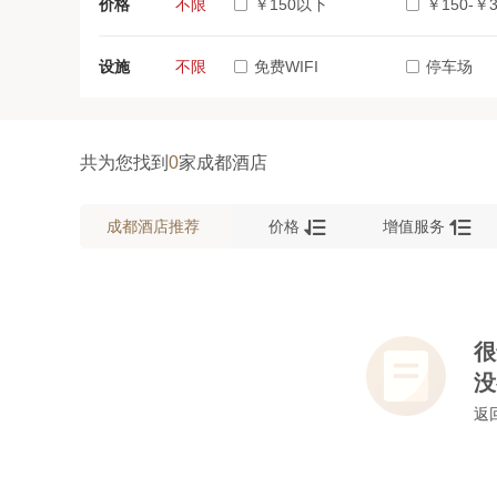
价格
不限
￥150以下
￥150-￥3
设施
不限
免费WIFI
停车场
共为您找到
0
家成都酒店


成都酒店推荐
价格
增值服务
很
没
返