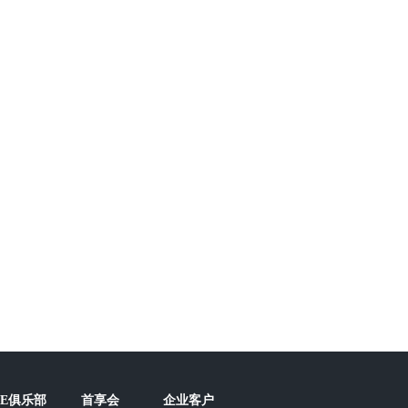
FE俱乐部
首享会
企业客户