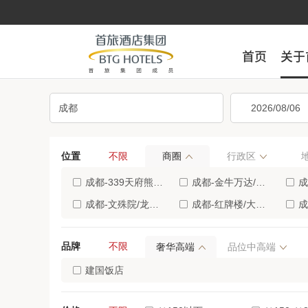
首页
首页
关于
关于
位置
不限
商圈
行政区
成都-339天府熊猫塔/望平街(8)
成都-金牛万达/成都动物园(6)
成都
成都-文殊院/龙湖上城天街(5)
成都-红牌楼/大悦城商业区(4)
成都
成都-金沙遗址/一品天下(3)
成都-锦里/武侯祠附近地区(3)
成都
品牌
不限
奢华高端
品位中高端
成都-万象城/牛市口(2)
成都-熊猫基地/西部战区总医院(2)
成都
建国饭店