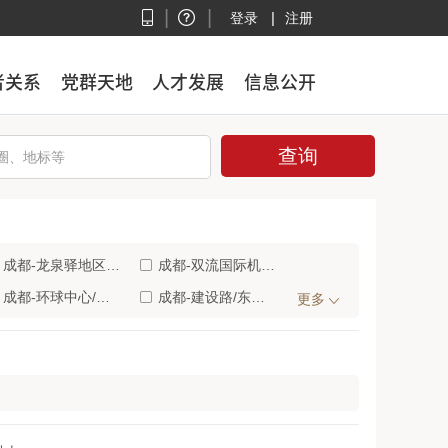
|
|
|
登录
注册
者关系
者关系
党群天地
党群天地
人才发展
人才发展
信息公开
信息公开
成都-龙泉驿地区/大运会体育中心(5)
成都-双流国际机场/空港花田(5)
成都-环球中心/世纪城新会展(3)
成都-建设路/东郊记忆公园(3)
更多
成都-成都火车西站/青羊万达(2)
成都-青白江/国际物流港(2)
眉山-眉山市中心(1)