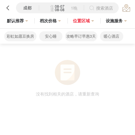
住
08-07
成都
1晚
搜索酒店
退
08-08
默认推荐
档次价格
位置区域
设施服务
彩虹如愿豆换房
安心睡
攻略早订早惠3天
暖心酒店
没有找到相关的酒店，请重新查询