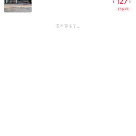



¥
起
已减3元
没有更多了...