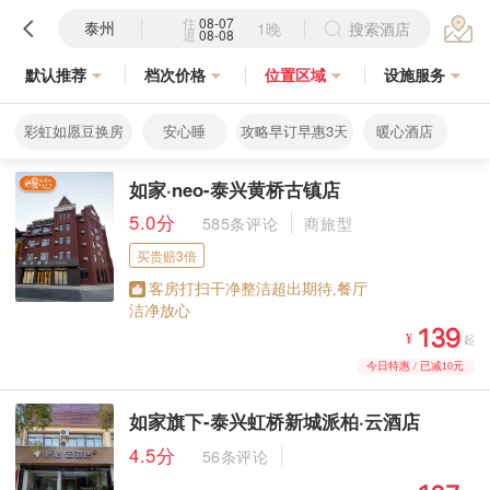
住
08-07
泰州
1晚
搜索酒店
退
08-08
默认推荐
档次价格
位置区域
设施服务
彩虹如愿豆换房
安心睡
攻略早订早惠3天
暖心酒店
如家·neo-泰兴黄桥古镇店
5.0分
585条评论
商旅型
买贵赔3倍
客房打扫干净整洁超出期待,餐厅
洁净放心



¥
起
今日特惠 / 已减10元
如家旗下-泰兴虹桥新城派柏·云酒店
4.5分
56条评论