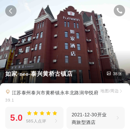
如家·neo-泰兴黄桥古镇店
38张
地图/周边
江苏泰州泰兴市黄桥镇永丰北路润华悦府
39.1
2021-12-30开业
5.0
585人点评
商旅型酒店