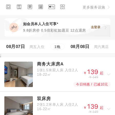






更多服务设施
如会员本人入住可享*
去登录
9.8折房价 0.5倍彩虹如愿豆 12点退房
08月07日
08月08日
周五入住
周六离店
1
晚
;
商务大床房A
1张1.5米双人床
入住2人



￥
起
18-22㎡
￥149
今日特惠 / 已减10元
双床房
2张1.2米单人床
入住2人



￥
起
16-22㎡
￥149