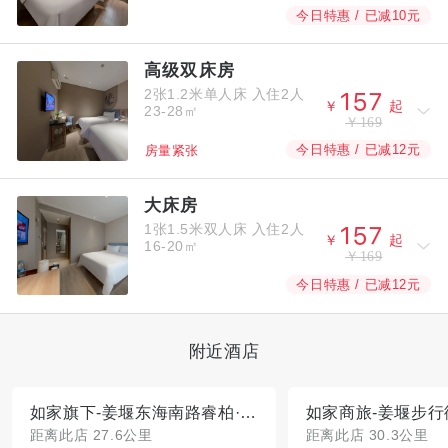
今日特惠 / 已减10元
高级双床房
2张1.2米单人床
入住2人



￥
起
23-28㎡
￥169
今日特惠 / 已减12元
房量紧张
大床房
1张1.5米双人床
入住2人



￥
起
16-20㎡
￥169
今日特惠 / 已减12元
附近酒店
如家旗下-姜堰东海南路睿柏·云酒店
如家商旅-姜堰步行
距离此店 27.6公里
距离此店 30.3公里