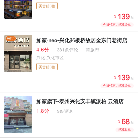
买贵赔3倍



¥
起
今日特惠 / 已减10元
如家·neo-兴化郑板桥故居金东门老街店
4.6分
381条评论
商旅型
兴化-兴化市区
买贵赔3倍



¥
起
今日特惠 / 已减10元
如家旗下-泰州兴化安丰镇派柏·云酒店
1.8分
9条评论


¥
起
已减31元