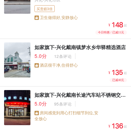
买贵赔3倍
卫生做得好,安静放心



¥
起
今日特惠 / 已减11元
如家旗下-兴化戴南镇梦水乡华驿精选酒店
5.0分
12条评论
酒店很干净,住得舒心



¥
起
已减40元
如家旗下-兴化戴南长途汽车站不锈钢交易城睿柏·云酒店
5.0分
95条评论
房间感觉到用心打扫细节到位,安
全放心



¥
起