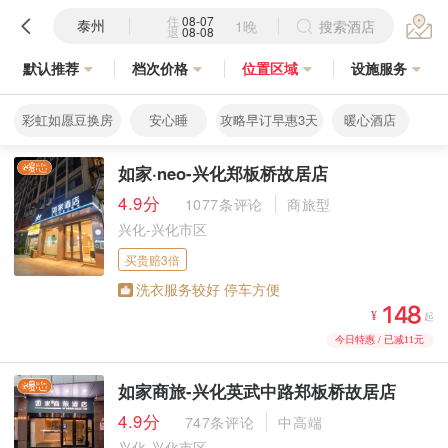
住
08-07
泰州
1晚
搜索酒店
退
08-08
默认推荐
档次价格
位置区域
设施服务
彩虹如愿豆换房
安心睡
攻略早订早惠3天
暖心酒店
如家·neo-兴化郑板桥故居店
4.9分
1077条评论
商旅型
兴化-兴化市区
买贵赔3倍
洗衣服务较好 停车方便



¥
起
今日特惠 / 已减11元
如家商旅-兴化英武中路郑板桥故居店
4.9分
747条评论
中高端
兴化-兴化市区