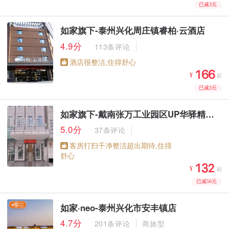
已减3元
如家旗下-泰州兴化周庄镇睿柏·云酒店
4.9分
113条评论
酒店很整洁,住得舒心



¥
起
已减3元
如家旗下-戴南张万工业园区UP华驿精选酒店
5.0分
37条评论
客房打扫干净整洁超出期待,住得
舒心



¥
起
已减56元
如家·neo-泰州兴化市安丰镇店
4.7分
201条评论
商旅型