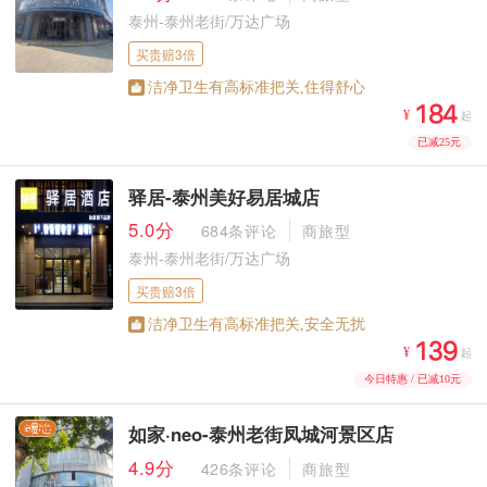
泰州-泰州老街/万达广场
买贵赔3倍
洁净卫生有高标准把关,住得舒心



¥
起
已减25元
驿居-泰州美好易居城店
5.0分
684条评论
商旅型
泰州-泰州老街/万达广场
买贵赔3倍
洁净卫生有高标准把关,安全无扰



¥
起
今日特惠 / 已减10元
如家·neo-泰州老街凤城河景区店
4.9分
426条评论
商旅型