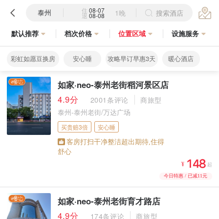
住
08-07
泰州
1晚
搜索酒店
退
08-08
默认推荐
档次价格
位置区域
设施服务
彩虹如愿豆换房
安心睡
攻略早订早惠3天
暖心酒店
如家·neo-泰州老街稻河景区店
4.9分
2001条评论
商旅型
泰州-泰州老街/万达广场
买贵赔3倍
安心睡
客房打扫干净整洁超出期待,住得
舒心



¥
起
今日特惠 / 已减11元
如家·neo-泰州老街育才路店
4.9分
174条评论
商旅型