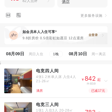
82人点评
酒店


更多服务设施
如会员本人入住可享*
去登录
9.8折房价 0.5倍彩虹如愿豆 12点退房
08月09日
08月10日
周日入住
周一离店
1
晚
;
电竞四人间
4张1.2米单人床
入住4人



￥
起
21-26㎡
￥859
已减17元
满房
电竞三人间
1张1
入住3人
20-28㎡