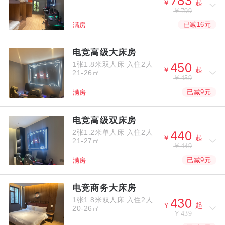



￥
起
￥799
已减16元
满房
电竞高级大床房
1张1.8米双人床
入住2人



￥
起
21-26㎡
￥459
已减9元
满房
电竞高级双床房
2张1.2米单人床
入住2人



￥
起
21-27㎡
￥449
已减9元
满房
电竞商务大床房
1张1.8米双人床
入住2人



￥
起
20-26㎡
￥439