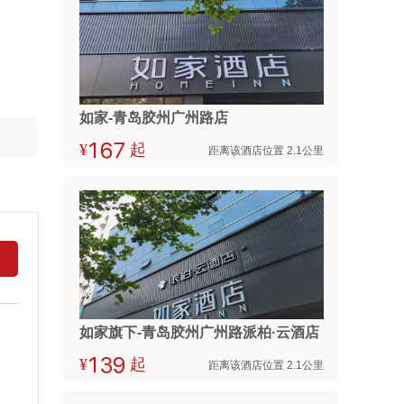
如家-青岛胶州广州路店
¥



起
距离该酒店位置 2.1公里
如家旗下-青岛胶州广州路派柏·云酒店
¥



起
距离该酒店位置 2.1公里