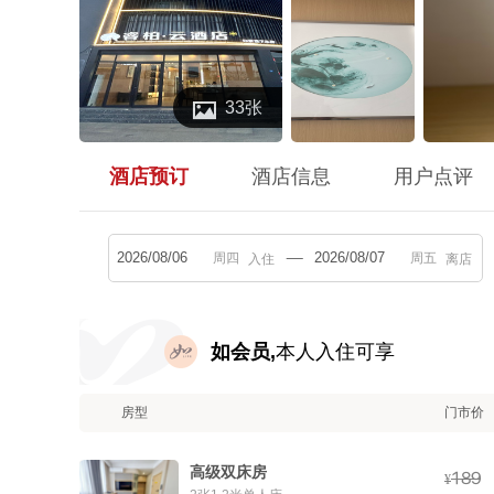

33张
酒店预订
酒店信息
用户点评
入住
离店
如会员,
本人入住可享
房型
门市价
高级双床房



¥