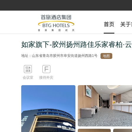
首页
首页
关于
关于
如家旗下-胶州扬州路佳乐家睿柏·
地址：山东省青岛市胶州市阜安街道扬州西路1号
地图


会议室
接待外宾