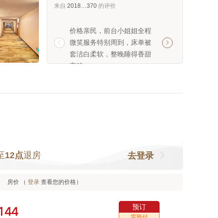
来自
2018…370
的评价
价格亲民，前台小姐姐全程
卫生:脏乱差，千万
微笑服务特别周到，床单被
希望价格胶州有的


套洁白柔软，整晚睡得香甜
一晚上能拍死十几
安稳。
希望赶紧倒闭，别
了，窗帘后面都是
夜退房走的，真不
劝别定。
至
12点
退房
去登录
房价 （
登录
查看您的价格）
预订



需预付