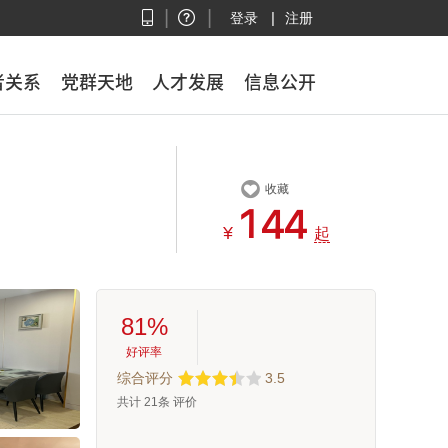
|
|
|
登录
注册
者关系
者关系
党群天地
党群天地
人才发展
人才发展
信息公开
信息公开

收藏



¥
起
81%
好评率
综合评分
3.5
共计
21
条 评价