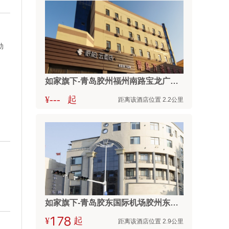
劲
如家旗下-青岛胶州福州南路宝龙广场派柏·云酒店
---
¥
起
距离该酒店位置 2.2公里
如家旗下-青岛胶东国际机场胶州东路利群商厦素柏·云酒店
¥



起
距离该酒店位置 2.9公里