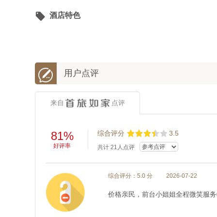

酒店特色

用户点评
来自
点评
81%
综合评分
3.5
好评率
共计
21
人点评
综合评分：5.0 分
2026-07-22
价格亲民，前台小姐姐全程微笑服务