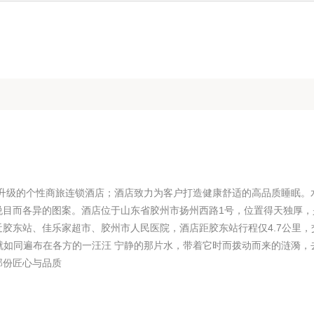
质升级的个性商旅连锁酒店；酒店致力为客户打造健康舒适的高品质睡眠。
悦目而各异的图案。酒店位于山东省胶州市扬州西路1号，位置得天独厚，
胶东站、佳乐家超市、胶州市人民医院，酒店距胶东站行程仅4.7公里，
店就如同遍布在各方的一汪汪 宁静的那片水，带着它时而拨动而来的涟漪，
那份匠心与品质