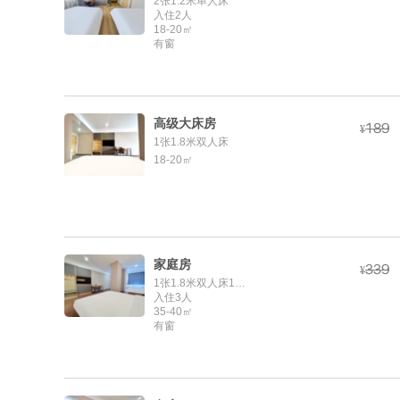
2张1.2米单人床
入住2人
18-20㎡
有窗
高级大床房



¥
1张1.8米双人床
18-20㎡
家庭房



¥
1张1.8米双人床1张1.2米单人床
入住3人
35-40㎡
有窗