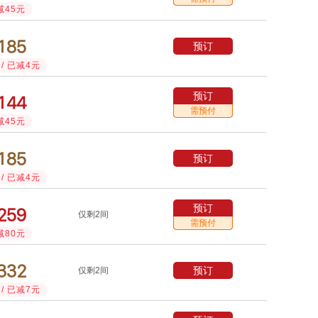
减45元



预订
/ 已减4元
预订



需预付
减45元



预订
/ 已减4元
预订



仅剩2间
需预付
减80元



预订
仅剩2间
/ 已减7元