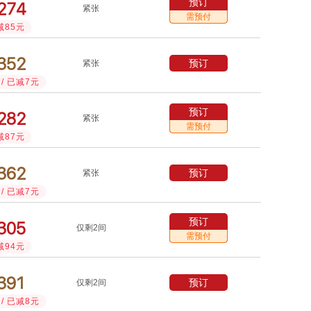
预订



紧张
需预付
减85元



预订
紧张
/ 已减7元
预订



紧张
需预付
减87元



预订
紧张
/ 已减7元
预订



仅剩2间
需预付
减94元



预订
仅剩2间
/ 已减8元