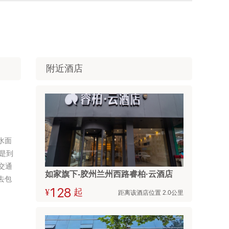
附近酒店
水面
是到
交通
如家旗下-胶州兰州西路睿柏·云酒店
去包
¥



起
距离该酒店位置 2.0公里