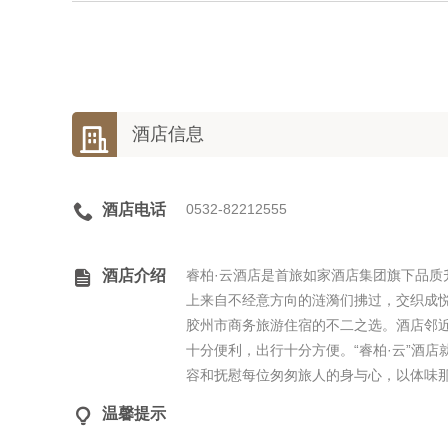

酒店信息

酒店电话
0532-82212555

酒店介绍
睿柏·云酒店是首旅如家酒店集团旗下品
上来自不经意方向的涟漪们拂过，交织成
胶州市商务旅游住宿的不二之选。酒店邻近
十分便利，出行十分方便。“睿柏·云”酒
容和抚慰每位匆匆旅人的身与心，以体味

温馨提示