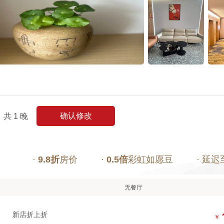
确认修改
共
1
晚
·
9.8折
房价
·
0.5倍
彩虹如愿豆
· 延迟
无餐厅
新店折上折
￥