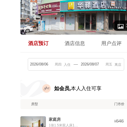

酒店预订
酒店信息
用户点评
入住
离店
如会员,
本人入住可享
房型
门市价
家庭房



¥
1张1.5米双人床1张1.2米单人床