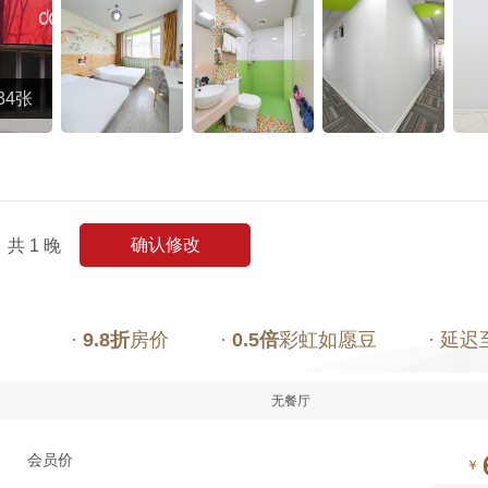
34张
确认修改
共
1
晚
·
9.8折
房价
·
0.5倍
彩虹如愿豆
· 延迟
无餐厅
会员价
￥