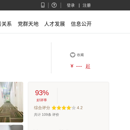
|
|
|
登录
注册
者关系
者关系
党群天地
党群天地
人才发展
人才发展
信息公开
信息公开

收藏
¥
---
起
93%
好评率
综合评分
4.2
共计
109
条 评价