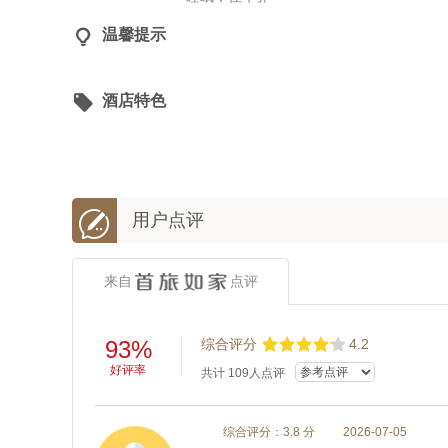

温馨提示

酒店特色

用户点评
来自
点评
93%
综合评分
4.2
好评率
共计
109
人点评
综合评分：3.8 分
2026-07-05