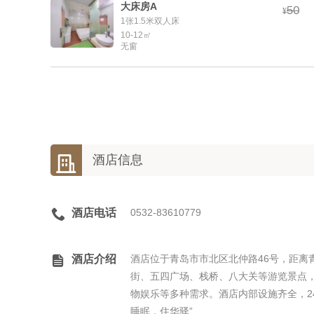
大床房A


¥
1张1.5米双人床
10-12㎡
无窗

酒店信息

酒店电话
0532-83610779

酒店介绍
酒店位于青岛市市北区北仲路46号，距离青
街、五四广场、栈桥、八大关等游览景点
物娱乐等多种需求。酒店内部设施齐全，2
睡眠，住华驿”