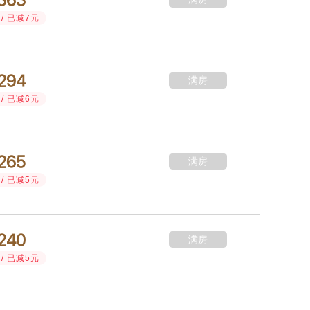
/ 已减7元



满房
/ 已减6元



满房
/ 已减5元



满房
/ 已减5元