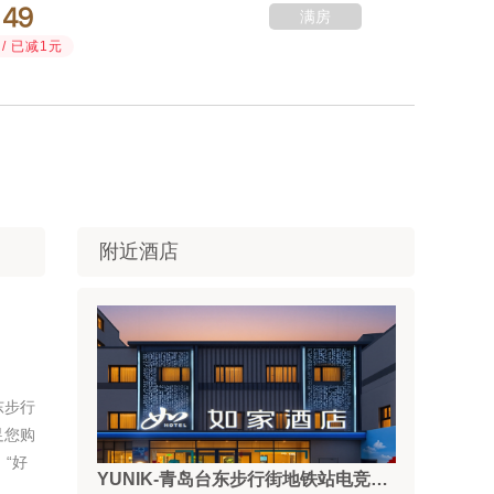


满房
￥
/ 已减1元
附近酒店
东步行
足您购
“好
YUNIK-青岛台东步行街地铁站电竞酒店