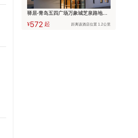
驿居-青岛五四广场万象城芝泉路地铁站店
¥



起
距离该酒店位置 1.2公里