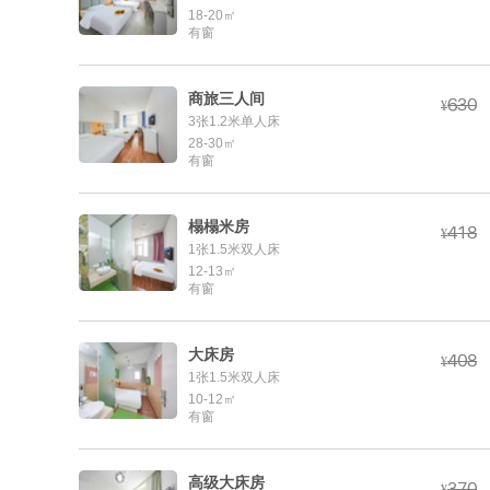
18-20㎡
有窗
商旅三人间



¥
3张1.2米单人床
28-30㎡
有窗
榻榻米房



¥
1张1.5米双人床
12-13㎡
有窗
大床房



¥
1张1.5米双人床
10-12㎡
有窗
高级大床房


