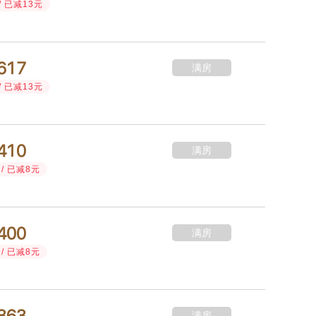
/ 已减13元



满房
/ 已减13元



满房
/ 已减8元



满房
/ 已减8元



满房