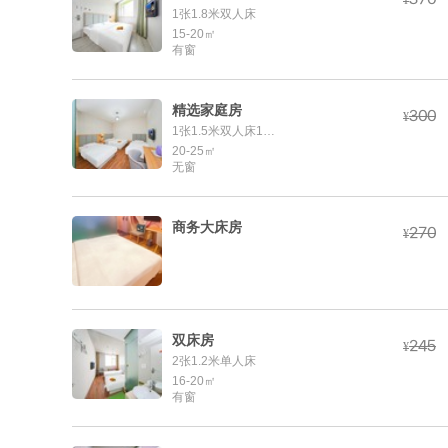
¥
1张1.8米双人床
15-20㎡
有窗
精选家庭房



¥
1张1.5米双人床1张1.2米单人床
20-25㎡
无窗
商务大床房



¥
双床房



¥
2张1.2米单人床
16-20㎡
有窗