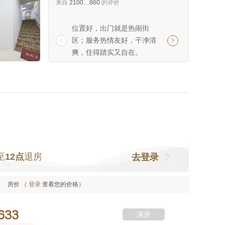
来自
2100…860
的评价
位置好，出门就是热闹街
还可以哟，价格实
区；服务热情友好，干净清
方便。


爽，住得踏实又自在。
至
12点
退房
去登录
房价 （
登录
查看您的价格）



满房