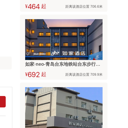
¥



起
距离该酒店位置 706.6米
如家·neo-青岛台东地铁站台东步行街店
¥



起
距离该酒店位置 709.9米