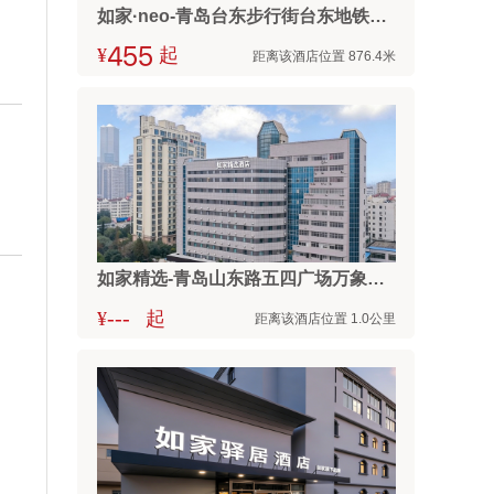
如家·neo-青岛台东步行街台东地铁站店
¥



起
距离该酒店位置 876.4米
如家精选-青岛山东路五四广场万象城店
---
¥
起
距离该酒店位置 1.0公里