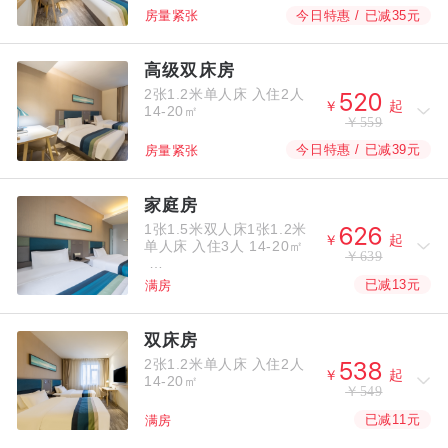
今日特惠 / 已减35元
房量紧张
高级双床房
2张1.2米单人床
入住2人



￥
起
14-20㎡
￥559
今日特惠 / 已减39元
房量紧张
家庭房
1张1.5米双人床1张1.2米



￥
起
单人床
入住3人
14-20㎡
￥639
已减13元
满房
双床房
2张1.2米单人床
入住2人



￥
起
14-20㎡
￥549
已减11元
满房