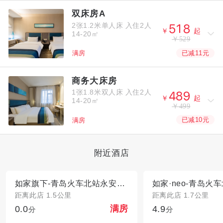
双床房A
2张1.2米单人床
入住2人



￥
起
14-20㎡
￥529
已减11元
满房
商务大床房
1张1.8米双人床
入住2人



￥
起
14-20㎡
￥499
已减10元
满房
附近酒店
如家旗下-青岛火车北站永安路华驿酒店
距离此店 1.5公里
距离此店 1.7公里
0.0
4.9
满房
分
分