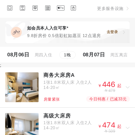






更多服务设施
如会员本人入住可享*
去登录
9.8折房价 0.5倍彩虹如愿豆 12点退房
08月06日
08月07日
周四入住
周五离店
1
晚
;
商务大床房A
1张1.8米双人床
入住2人



￥
起
14-20㎡
￥479
今日特惠 / 已减33元
房量紧张
高级大床房
1张1.8米双人床
入住2人



￥
起
14-20㎡
￥509