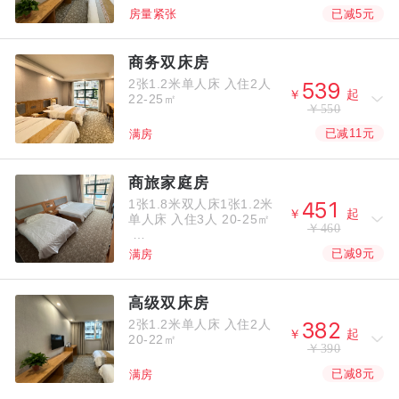
已减5元
房量紧张
商务双床房
2张1.2米单人床
入住2人



￥
起
22-25㎡
￥550
已减11元
满房
商旅家庭房
1张1.8米双人床1张1.2米



￥
起
单人床
入住3人
20-25㎡
￥460
已减9元
满房
高级双床房
2张1.2米单人床
入住2人



￥
起
20-22㎡
￥390
已减8元
满房