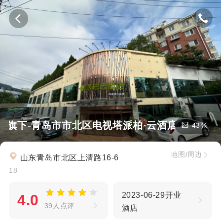
如家旗下-青岛市市北区电视塔派柏·云酒店
43张
地图/周边
山东青岛市北区上清路16-6
18
2023-06-29开业
4.0
39人点评
酒店