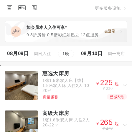



更多服务设施
如会员本人入住可享*
去登录
9.8折房价 0.5倍彩虹如愿豆 12点退房
08月09日
08月10日
周日入住
周一离店
1
晚
;
惠选大床房
1张1.5米双人床【或】



￥
起
1.8米双人床
入住2人
10-
￥230
20㎡
已减5元
房量紧张
高级大床房
1张1.8米双人床
入住2人



￥
起
20-22㎡
￥270