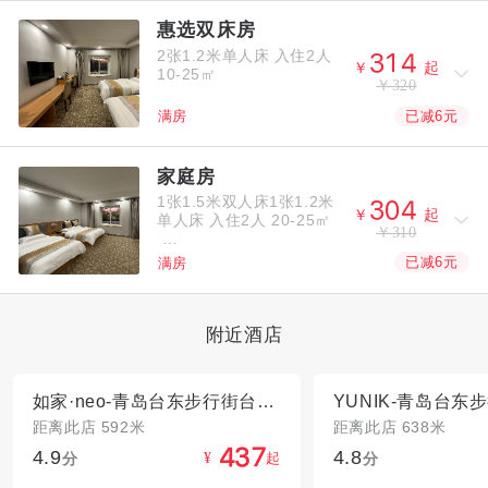
惠选双床房
2张1.2米单人床
入住2人



￥
起
10-25㎡
￥320
已减6元
满房
家庭房
1张1.5米双人床1张1.2米



￥
起
单人床
入住2人
20-25㎡
￥310
已减6元
满房
附近酒店
如家·neo-青岛台东步行街台东地铁站店
距离此店 592米
距离此店 638米
4.9
4.8



分
起
分
¥