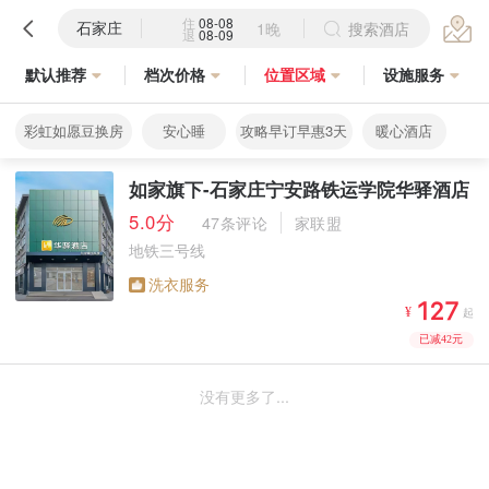
住
08-08
石家庄
1晚
搜索酒店
退
08-09
默认推荐
档次价格
位置区域
设施服务
彩虹如愿豆换房
安心睡
攻略早订早惠3天
暖心酒店
如家旗下-石家庄宁安路铁运学院华驿酒店
5.0分
47条评论
家联盟
地铁三号线
洗衣服务



¥
起
已减42元
没有更多了...