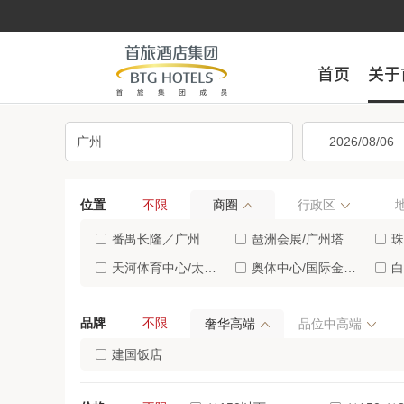
首页
首页
关于
关于
位置
不限
商圈
行政区
番禺长隆／广州南站附近(6)
琶洲会展/广州塔/客村(5)
珠
天河体育中心/太古汇(2)
奥体中心/国际金融城(1)
白
海珠广场/北京路步行街(1)
花都融创文旅城及周边(1)
江
品牌
不限
奢华高端
品位中高端
建国饭店