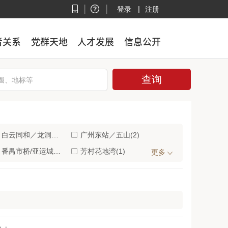
|
|
|
登录
注册
者关系
者关系
党群天地
党群天地
人才发展
人才发展
信息公开
信息公开
白云同和／龙洞地区(2)
广州东站／五山(2)
番禺市桥/亚运城(1)
芳村花地湾(1)
更多