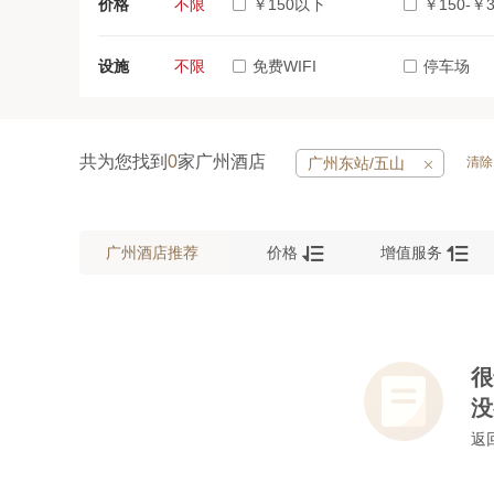
价格
不限
￥150以下
￥150-￥3
设施
不限
免费WIFI
停车场
共为您找到
0
家广州酒店
广州东站/五山
清除



广州酒店推荐
价格
增值服务
很
没
返