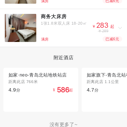
已减6元
满房
商务大床房
1张1.8米双人床
18-20㎡



￥
起
￥289
已减6元
满房
附近酒店
如家·neo-青岛北站地铁站店
如家旗下-青岛北站
距离此店 766米
距离此店 1.1公里
4.9
4.7



分
起
分
¥
没有更多了~