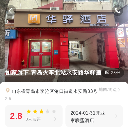
如家旗下-青岛火车北站永安路华驿酒店
25张
地图/周边
山东省青岛市李沧区沧口街道永安路33号
2.5
2024-01-31开业
2.8
0人点评
家联盟酒店