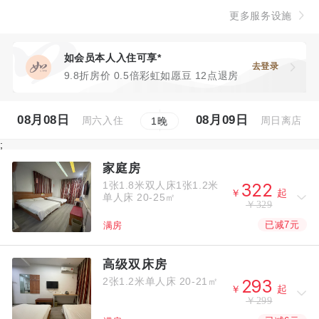
更多服务设施
如会员本人入住可享*
去登录
9.8折房价 0.5倍彩虹如愿豆 12点退房
08月08日
08月09日
周六入住
周日离店
1
晚
;
家庭房
1张1.8米双人床1张1.2米



￥
起
单人床
20-25㎡
￥329
已减7元
满房
高级双床房
2张1.2米单人床
20-21㎡



￥
起
￥299