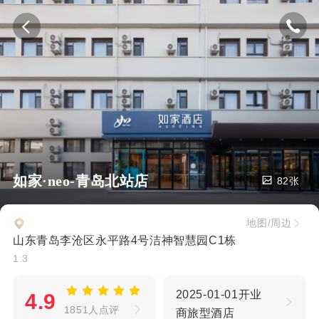
如家·neo-青岛北站店
82张
地图/周边
山东青岛李沧区永平路4号洁神智慧园C1栋
1.3
2025-01-01开业
4.9
1851人点评
商旅型酒店