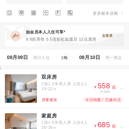






更多服务设施
如会员本人入住可享*
去登录
9.8折房价 0.5倍彩虹如愿豆 12点退房
08月09日
08月10日
周日入住
周一离店
1
晚
;
双床房
2张1.2米单人床
入住2人



￥
起
19-22㎡
￥599
今日特惠 / 已减41元
房量紧张
家庭房
1张1.5米双人床
入住4人



￥
起
30-36㎡