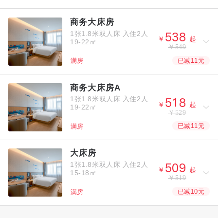
商务大床房
1张1.8米双人床
入住2人



￥
起
19-22㎡
￥549
已减11元
满房
商务大床房A
1张1.8米双人床
入住2人



￥
起
19-22㎡
￥529
已减11元
满房
大床房
1张1.8米双人床
入住2人



￥
起
15-18㎡
￥519
已减10元
满房