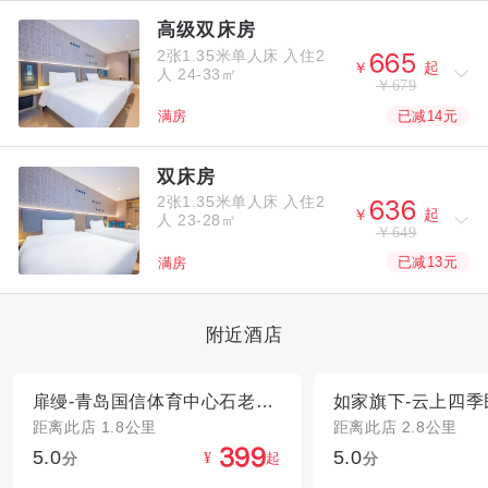
高级双床房
2张1.35米单人床
入住2



￥
起
人
24-33㎡
￥679
已减14元
满房
双床房
2张1.35米单人床
入住2



￥
起
人
23-28㎡
￥649
已减13元
满房
附近酒店
扉缦-青岛国信体育中心石老人海水浴场店
距离此店 1.8公里
距离此店 2.8公里
5.0
5.0



分
起
分
¥