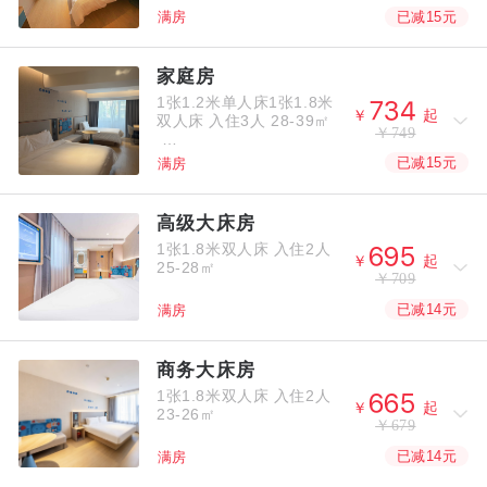
已减15元
满房
家庭房
1张1.2米单人床1张1.8米



￥
起
双人床
入住3人
28-39㎡
￥749
已减15元
满房
高级大床房
1张1.8米双人床
入住2人



￥
起
25-28㎡
￥709
已减14元
满房
商务大床房
1张1.8米双人床
入住2人



￥
起
23-26㎡
￥679
已减14元
满房