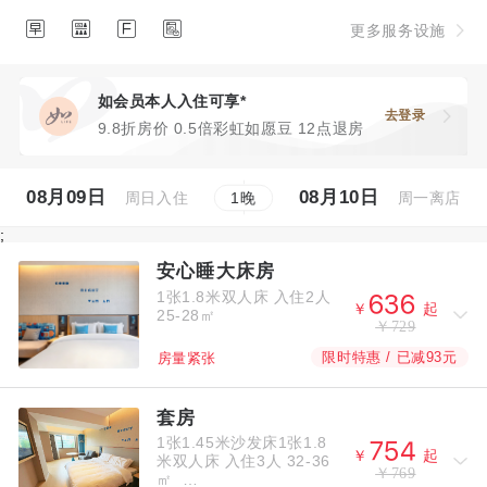




更多服务设施
如会员本人入住可享*
去登录
9.8折房价 0.5倍彩虹如愿豆 12点退房
08月09日
08月10日
周日入住
周一离店
1
晚
;
安心睡大床房
1张1.8米双人床
入住2人



￥
起
25-28㎡
￥729
限时特惠 / 已减93元
房量紧张
套房
1张1.45米沙发床1张1.8



￥
起
米双人床
入住3人
32-36
￥769
㎡