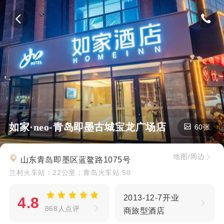
如家·neo-青岛即墨古城宝龙广场店
60张
地图/周边
山东青岛即墨区蓝鳌路1075号
兰村火车站：22公里；青岛火车站:50
2013-12-7开业
4.8
868人点评
商旅型酒店