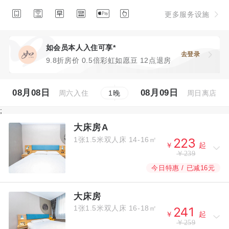






更多服务设施
如会员本人入住可享*
去登录
9.8折房价 0.5倍彩虹如愿豆 12点退房
08月08日
08月09日
周六入住
周日离店
1
晚
;
大床房A
1张1.5米双人床
14-16㎡



￥
起
￥239
今日特惠 / 已减16元
大床房
1张1.5米双人床
16-18㎡



￥
起
￥259