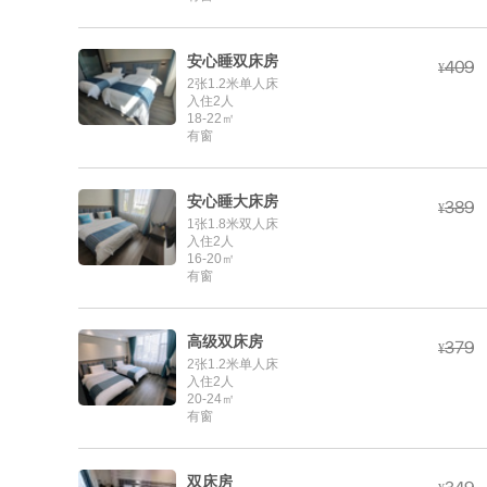
安心睡双床房



¥
2张1.2米单人床
入住2人
18-22㎡
有窗
安心睡大床房



¥
1张1.8米双人床
入住2人
16-20㎡
有窗
高级双床房



¥
2张1.2米单人床
入住2人
20-24㎡
有窗
双床房