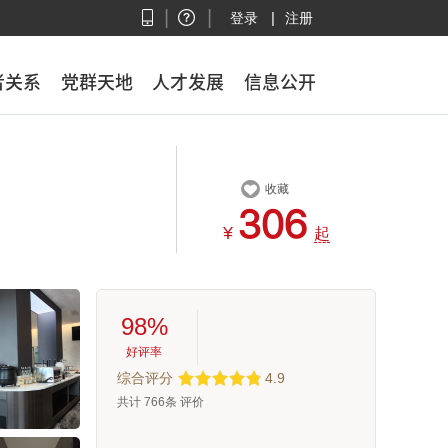
|
|
|
登录
注册
者关系
者关系
党群天地
党群天地
人才发展
人才发展
信息公开
信息公开

收藏



¥
起
98%
好评率
综合评分
4.9
共计
766
条 评价