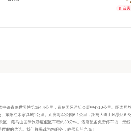
￥
如会员 
离中铁青岛世界博览城4.4公里，青岛国际游艇会展中心10公里。距离居
东阳红木家具城1公里。距离海军公园6.1公里，距离大珠山风景区6.6
风景区、藏马山国际旅游度假区车程约30分钟。酒店配备免费停车场、无线
游度假的优选。我们将竭诚为您服务，静候您的光临！