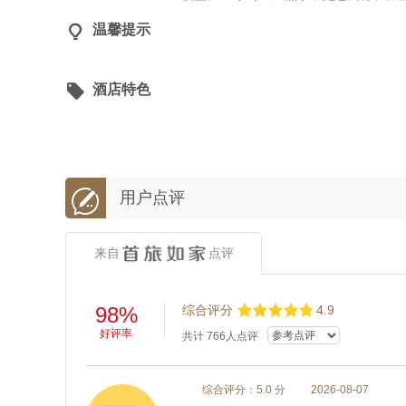

温馨提示

酒店特色

用户点评
来自
点评
98%
综合评分
4.9
好评率
共计
766
人点评
综合评分：5.0 分
2026-08-07