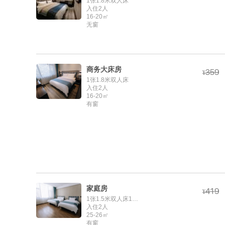
1张1.8米双人床
入住2人
16-20㎡
无窗
商务大床房



¥
1张1.8米双人床
入住2人
16-20㎡
有窗
家庭房



¥
1张1.5米双人床1张1.2米单人床
入住2人
25-26㎡
有窗