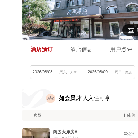

酒店预订
酒店信息
用户点评
入住
离店
如会员,
本人入住可享
房型
门市价
商务大床房A



¥