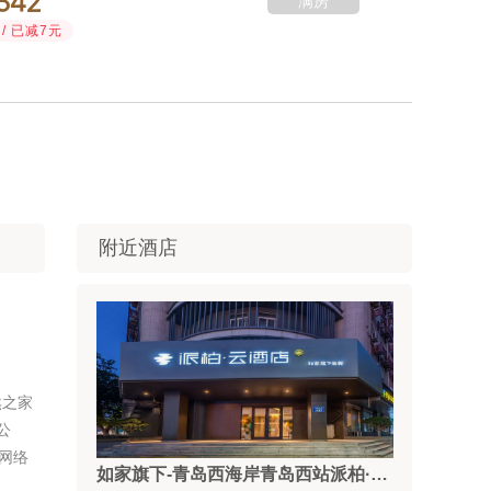



满房
/ 已减7元
附近酒店
然之家
公
网络
如家旗下-青岛西海岸青岛西站派柏·云酒店