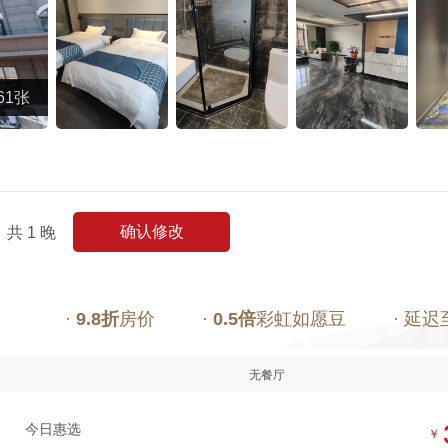
61张
确认修改
共
1
晚
·
9.8折
房价
·
0.5倍
彩虹如愿豆
· 延迟
无餐厅
今日惠选
￥