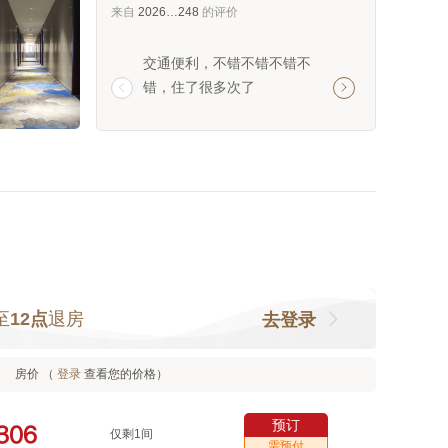
来自
2026…248
的评价
交通便利，不错不错不错不
停车免费太贴心！
错，住了很多次了
整洁、空间宽敞，


民，服务热情友好
富的细节也让人惊
至
12点
退房
去登录
房价 （
登录
查看您的价格）
预订



仅剩1间
需预付