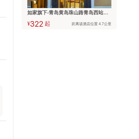
如家旗下-青岛黄岛珠山路青岛西站睿柏·云酒店
¥



起
距离该酒店位置 4.7公里