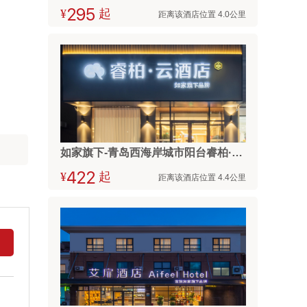
¥



起
距离该酒店位置 4.0公里
如家旗下-青岛西海岸城市阳台睿柏·云酒店
¥



起
距离该酒店位置 4.4公里