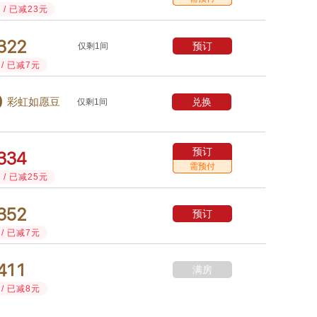
/ 已减23元



预订
仅剩1间
/ 已减7元

兑换
彩虹如愿豆
仅剩1间
预订



需预付
/ 已减25元



预订
/ 已减7元



满房
/ 已减8元