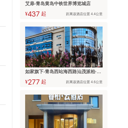
艾扉-青岛黄岛中铁世界博览城店
¥



起
距离该酒店位置 4.4公里
如家旗下-青岛西站海西路汕茂派柏·云酒店
¥



起
距离该酒店位置 4.6公里