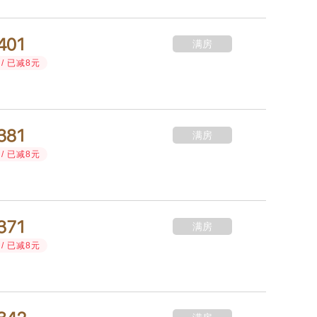



满房
/ 已减8元



满房
/ 已减8元



满房
/ 已减8元