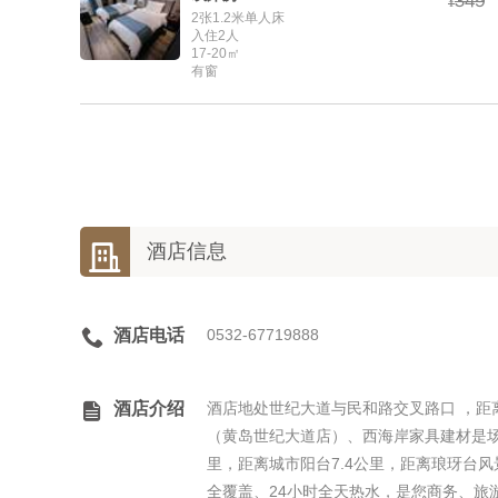



¥
2张1.2米单人床
入住2人
17-20㎡
有窗

酒店信息

酒店电话
0532-67719888

酒店介绍
酒店地处世纪大道与民和路交叉路口 ，距
（黄岛世纪大道店）、西海岸家具建材是场、
里，距离城市阳台7.4公里，距离琅玡台
全覆盖、24小时全天热水，是您商务、旅