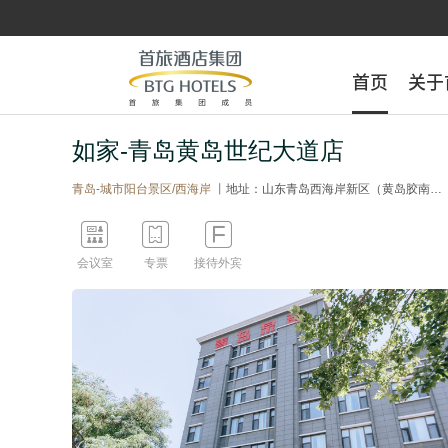
首页
首页
关于
关于
如家-青岛黄岛世纪大道店
青岛-城市阳台景区/西海岸 丨
地址：山东青岛西海岸新区（黄岛胶南）民和街199号



会议室
专票
接待外宾