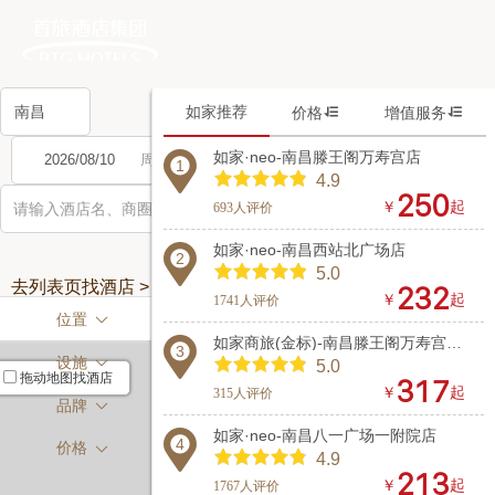
如家推荐


价格
增值服务
如家·neo-南昌滕王阁万寿宫店
入住
离店
1
4.9



￥
起
693人评价
如家·neo-南昌西站北广场店
2
5.0
去列表页找酒店 >



￥
起
1741人评价
位置

如家商旅(金标)-南昌滕王阁万寿宫地铁站店
3
设施

5.0
拖动地图找酒店



￥
起
315人评价
品牌

如家·neo-南昌八一广场一附院店
4
价格

4.9



￥
起
1767人评价