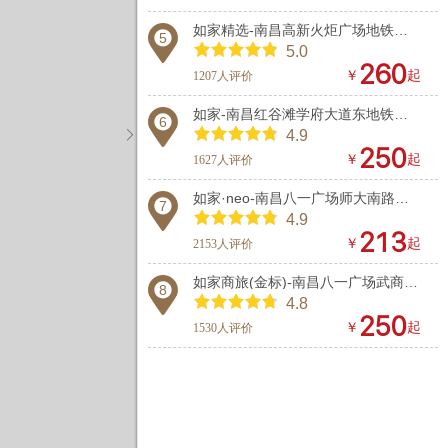
如家精选-南昌高新火炬广场地铁站店
5
5.0



￥
起
1207人评价
如家-南昌红谷滩学府大道东地铁站店
6

4.9



￥
起
1627人评价
如家·neo-南昌八一广场师大南路地铁站店
7
4.9



￥
起
2153人评价
如家商旅(金标)-南昌八一广场武商Mall店
8
4.8



￥
起
1530人评价