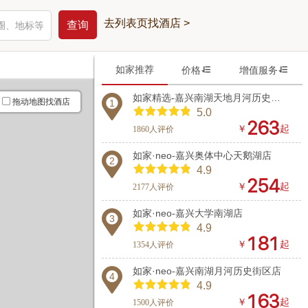
去列表页找酒店 >
如家推荐


价格
增值服务
如家精选-嘉兴南湖天地月河历史街区店
拖动地图找酒店
1
5.0



￥
起
1860人评价
如家·neo-嘉兴奥体中心天鹅湖店
2
4.9



￥
起
2177人评价
如家·neo-嘉兴大学南湖店
3
4.9



￥
起
1354人评价
如家·neo-嘉兴南湖月河历史街区店
4
4.9



￥
起
1500人评价