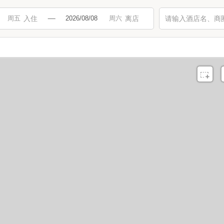
入住
离店
