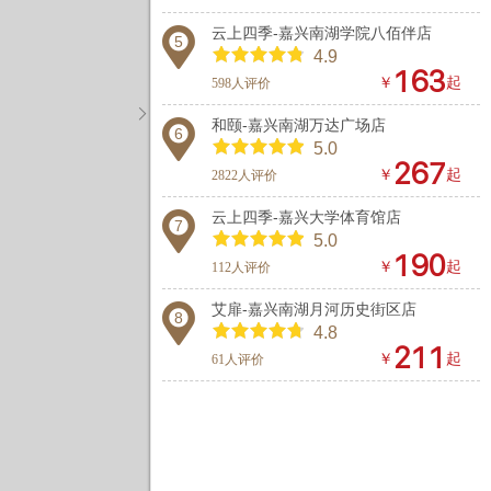
云上四季-嘉兴南湖学院八佰伴店
5
4.9



￥
起
598人评价

和颐-嘉兴南湖万达广场店
6
5.0



￥
起
2822人评价
云上四季-嘉兴大学体育馆店
7
5.0



￥
起
112人评价
艾扉-嘉兴南湖月河历史街区店
8
4.8



￥
起
61人评价