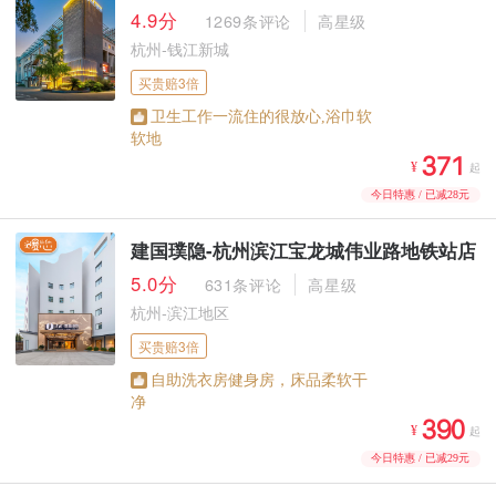
4.9分
1269条评论
高星级
杭州-钱江新城
买贵赔3倍
卫生工作一流住的很放心,浴巾软
软地



¥
起
今日特惠 / 已减28元
建国璞隐-杭州滨江宝龙城伟业路地铁站店
5.0分
631条评论
高星级
杭州-滨江地区
买贵赔3倍
自助洗衣房健身房，床品柔软干
净



¥
起
今日特惠 / 已减29元