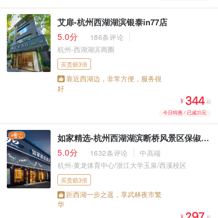
艾扉-杭州西湖湖滨银泰in77店
5.0分
186条评论
杭州-西湖湖滨商圈
买贵赔3倍
靠近西湖边，非常方便，服务很
好



¥
起
今日特惠 / 已减25元
如家精选-杭州西湖湖滨断桥风景区保俶路店
5.0分
1632条评论
中高端
杭州-黄龙体育中心/浙江大学玉泉/西溪校区
买贵赔3倍
距西湖一步之遥，享武林夜市繁
华



¥
起