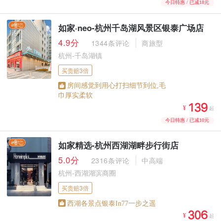
今日特惠 / 已减18元
如家·neo-杭州千岛湖风景区银泰广场店
4.9分
1344条评论
商旅型
杭州-千岛湖镇
买贵赔3倍
房间感觉到用心打扫细节到位,毛
巾厚实柔软



¥
起
今日特惠 / 已减10元
如家精选-杭州西湖湖畔步行街店
5.0分
2316条评论
中高端
杭州-西湖湖滨商圈
买贵赔3倍
西湖各景点银泰In77一步之遥



¥
起