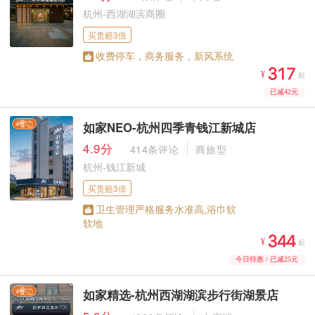
杭州-西湖湖滨商圈
买贵赔3倍
收费停车，商务服务，新风系统



¥
起
已减42元
如家NEO-杭州四季青钱江新城店
4.9分
414条评论
商旅型
杭州-钱江新城
买贵赔3倍
卫生管理严格服务水准高,浴巾软
软地



¥
起
今日特惠 / 已减25元
如家精选-杭州西湖湖滨步行街湖景店