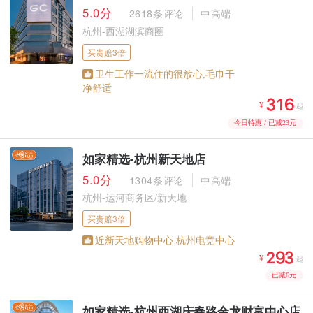
5.0分
2618条评论
中高端
杭州-西湖湖滨商圈
买贵赔3倍
卫生工作一流住的很放心,毛巾干
净舒适



¥
起
今日特惠 / 已减23元
如家精选-杭州新天地店
5.0分
1304条评论
中高端
杭州-运河商务区/新天地
买贵赔3倍
近新天地购物中心 杭州电竞中心



¥
起
已减6元
如家精选-杭州西湖庆春路金龙财富中心店