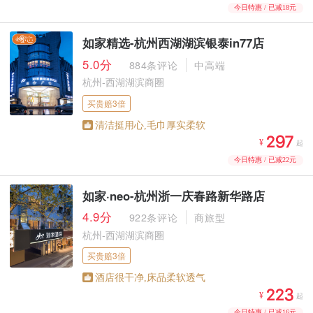
今日特惠 / 已减18元
如家精选-杭州西湖湖滨银泰in77店
5.0分
884条评论
中高端
杭州-西湖湖滨商圈
买贵赔3倍
清洁挺用心,毛巾厚实柔软



¥
起
今日特惠 / 已减22元
如家·neo-杭州浙一庆春路新华路店
4.9分
922条评论
商旅型
杭州-西湖湖滨商圈
买贵赔3倍
酒店很干净,床品柔软透气



¥
起
今日特惠 / 已减16元