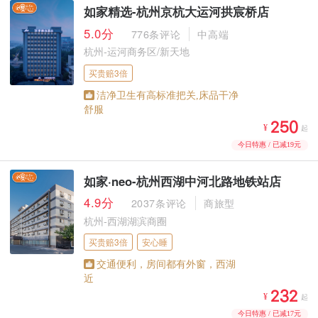
如家精选-杭州京杭大运河拱宸桥店
5.0分
776条评论
中高端
杭州-运河商务区/新天地
买贵赔3倍
洁净卫生有高标准把关,床品干净
舒服



¥
起
今日特惠 / 已减19元
如家·neo-杭州西湖中河北路地铁站店
4.9分
2037条评论
商旅型
杭州-西湖湖滨商圈
买贵赔3倍
安心睡
交通便利，房间都有外窗，西湖
近



¥
起
今日特惠 / 已减17元