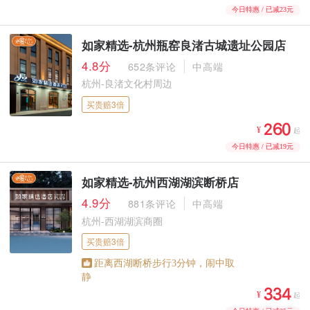
今日特惠 / 已减23元
如家精选-杭州瓶窑良渚古城遗址公园店
4.8分
652条评论
中高端
杭州-良渚文化村周边
买贵赔3倍



¥
起
今日特惠 / 已减19元
如家精选-杭州西湖湖滨断桥店
4.9分
881条评论
中高端
杭州-西湖湖滨商圈
买贵赔3倍
距离西湖断桥步行3分钟，闹中取
静



¥
起