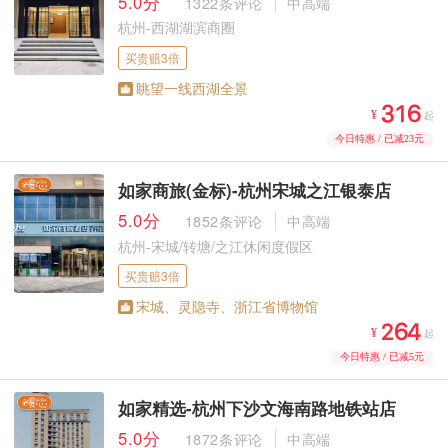
5.0分
1322条评论
中高端
杭州-西湖湖滨商圈
买贵赔3倍
眺望一线西湖全景



¥
起
今日特惠 / 已减23元
如家商旅(金标)-杭州宋城之江银泰店
5.0分
1852条评论
中高端
杭州-宋城/转塘/之江休闲度假区
买贵赔3倍
宋城、灵隐寺、浙江省博物馆



¥
起
今日特惠 / 已减5元
如家精选-杭州下沙文海南路地铁站店
5.0分
1872条评论
中高端