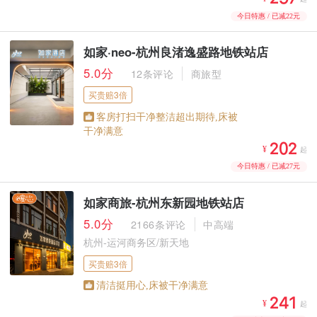
今日特惠 / 已减22元
如家·neo-杭州良渚逸盛路地铁站店
5.0分
12条评论
商旅型
买贵赔3倍
客房打扫干净整洁超出期待,床被
干净满意



¥
起
今日特惠 / 已减27元
如家商旅-杭州东新园地铁站店
5.0分
2166条评论
中高端
杭州-运河商务区/新天地
买贵赔3倍
清洁挺用心,床被干净满意



¥
起