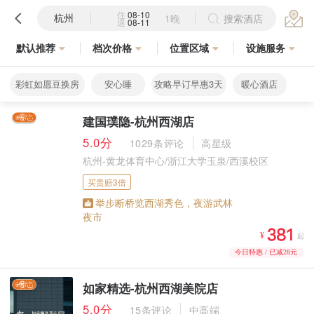
住
08-10
杭州
1晚
搜索酒店
退
08-11
默认推荐
档次价格
位置区域
设施服务
彩虹如愿豆换房
安心睡
攻略早订早惠3天
暖心酒店
建国璞隐-杭州西湖店
5.0分
1029条评论
高星级
杭州-黄龙体育中心/浙江大学玉泉/西溪校区
买贵赔3倍
举步断桥览西湖秀色，夜游武林
夜市



¥
起
今日特惠 / 已减28元
如家精选-杭州西湖美院店
5.0分
15条评论
中高端