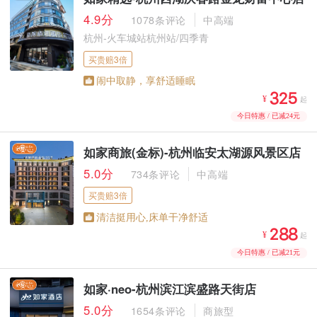
4.9分
1078条评论
中高端
杭州-火车城站杭州站/四季青
买贵赔3倍
闹中取静，享舒适睡眠



¥
起
今日特惠 / 已减24元
如家商旅(金标)-杭州临安太湖源风景区店
5.0分
734条评论
中高端
买贵赔3倍
清洁挺用心,床单干净舒适



¥
起
今日特惠 / 已减21元
如家·neo-杭州滨江滨盛路天街店
5.0分
1654条评论
商旅型