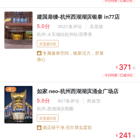
今日特惠 / 已减25元
建国扉缦-杭州西湖湖滨银泰 in77店
5.0分
3521条评论
高星级
杭州-火车城站杭州站/四季青
买贵赔3倍
专属健身空间，焕新活力，舒展
身心



¥
起
今日特惠 / 已减28元
如家·neo-杭州西湖湖滨涌金广场店
5.0分
607条评论
商旅型
杭州-西湖湖滨商圈
买贵赔3倍
酒店很干净,毛巾厚实柔软



¥
起