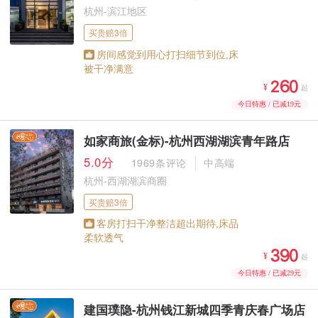
杭州-滨江地区
买贵赔3倍
房间感觉到用心打扫细节到位,床
被干净满意



¥
起
今日特惠 / 已减19元
如家商旅(金标)-杭州西湖湖滨青年路店
5.0分
1969条评论
中高端
杭州-西湖湖滨商圈
买贵赔3倍
客房打扫干净整洁超出期待,床品
柔软透气



¥
起
今日特惠 / 已减29元
建国璞隐-杭州钱江新城四季青庆春广场店