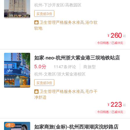
杭州-下沙开发区/高教园区
买贵赔3倍
卫生管理严格服务水准高,浴巾软
软地



¥
起
今日特惠 / 已减19元
如家·neo-杭州浙大紫金港三坝地铁站店
5.0分
1147条评论
商旅型
杭州-文教区/浙大紫金港校区
买贵赔3倍
卫生管理严格服务水准高,毛巾干
净舒适



¥
起
今日特惠 / 已减16元
如家商旅(金标)-杭州西湖湖滨浣纱路店