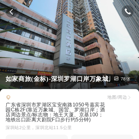
如家商旅(金标)-深圳罗湖口岸万象城店
78张
地图/周边
广东省深圳市罗湖区宝安南路1050号嘉宾花
园C栋2F(靠近万象城、国贸、罗湖口岸；酒
店周边景点/标志物：地王大厦、京基100；
地铁出口距离大剧院F口步行约5分钟)
深圳站2公里，深圳北站11.5公里