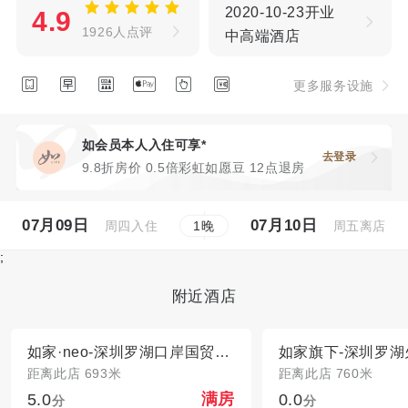
2020-10-23开业
4.9
1926人点评
中高端酒店






更多服务设施
如会员本人入住可享*
去登录
9.8折房价 0.5倍彩虹如愿豆 12点退房
07月09日
07月10日
周四入住
周五离店
1
晚
;
附近酒店
如家·neo-深圳罗湖口岸国贸地铁站店
距离此店 693米
距离此店 760米
5.0
0.0
满房
分
分