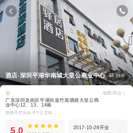
居酒店-深圳平湖华南城大皇公商业中心店
49张
地图/周边
广东深圳龙岗区平湖街道竹嵩塘路大皇公商
业中心12、13、14栋
地铁丹竹头站 8个公交站
2017-10-28开业
5.0