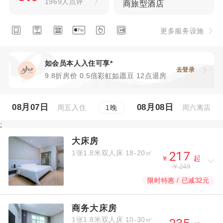
1969人点评
商旅型酒店






更多服务设施
如会员本人入住可享*
去登录
9.8折房价 0.5倍彩虹如愿豆 12点退房
08月07日
08月08日
周五入住
周六离店
1
晚
;
大床房
1张1.8米双人床
18-20㎡



￥
起
￥249
限时特惠 / 已减32元
商务大床房
1张1.8米双人床
10-30㎡