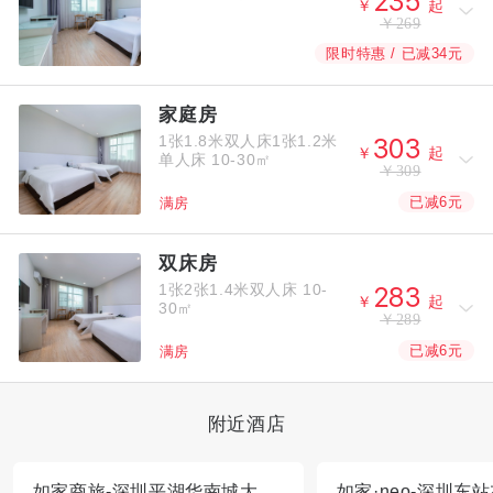



￥
起
￥269
限时特惠 / 已减34元
家庭房
1张1.8米双人床1张1.2米



￥
起
单人床
10-30㎡
￥309
已减6元
满房
双床房
1张2张1.4米双人床
10-



￥
起
30㎡
￥289
已减6元
满房
附近酒店
如家商旅-深圳平湖华南城大皇公商业中心店