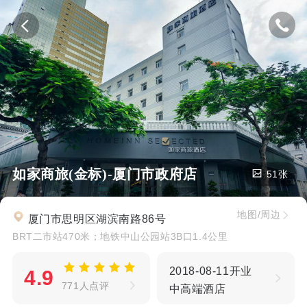
如家商旅(金标)-厦门市政府店
51张
地图/周边
厦门市思明区湖滨南路86号
BRT二市站470米；地铁中山公园站3B口1.4公里
2018-08-11开业
4.9
771人点评
中高端酒店