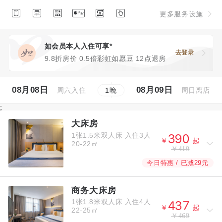






更多服务设施
如会员本人入住可享*
去登录
9.8折房价 0.5倍彩虹如愿豆 12点退房
08月08日
08月09日
周六入住
周日离店
1
晚
;
大床房
1张1.5米双人床
入住3人



￥
起
20-22㎡
￥419
今日特惠 / 已减29元
商务大床房
1张1.8米双人床
入住4人



￥
起
22-25㎡
￥469