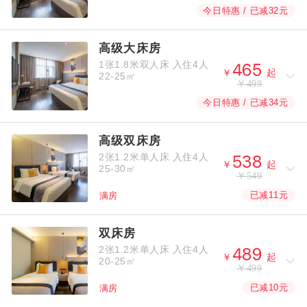
今日特惠 / 已减32元
高级大床房
1张1.8米双人床
入住4人



￥
起
22-25㎡
￥499
今日特惠 / 已减34元
高级双床房
2张1.2米单人床
入住4人



￥
起
25-30㎡
￥549
已减11元
满房
双床房
2张1.2米单人床
入住4人



￥
起
20-25㎡
￥499
已减10元
满房