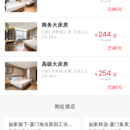
￥239
已减5元
商务大床房
1张1.8米双人床
入住2人



￥
起
18-18㎡
￥249
已减5元
高级大床房
1张1.8米双人床
入住2人



￥
起
18-18㎡
￥259
已减5元
附近酒店
如家旗下-厦门海沧新阳工业区UP华驿精选酒店
如家精选-厦门集美