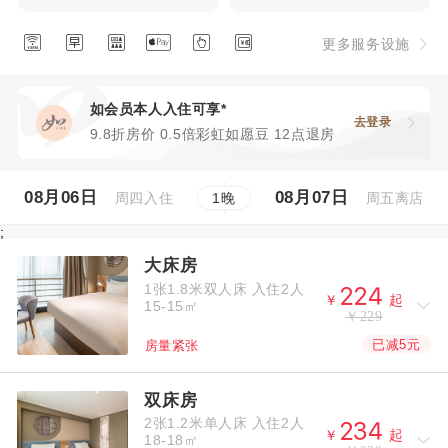






更多服务设施
如会员本人入住可享*
去登录
9.8折房价 0.5倍彩虹如愿豆 12点退房
08月06日
08月07日
周四入住
周五离店
1
晚
;
大床房
1张1.8米双人床
入住2人



￥
起
15-15㎡
￥229
已减5元
房量紧张
双床房
2张1.2米单人床
入住2人



￥
起
18-18㎡