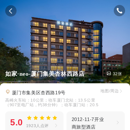
如家·neo-厦门集美杏林西路店
32张
地图/周边
厦门市集美区杏西路19号
高崎火车站：10公里；动车厦门北站：13.5公里
（907至电厂站，约38分钟）；动车厦门站：20.5
2012-11-7开业
5.0
1923人点评
商旅型酒店