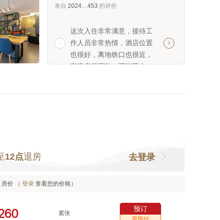
来自
2024…453
的评价
这次入住非常满意，接待工
很喜欢房间布局也
作人员非常热情，酒店位置
前台服务人员也很


也很好，离地铁口也很近，
人很方便
家庭房很宽敞，两张双人
床，早餐也很好，推荐大家
入住！！
至
12点
退房
去登录
房价 （
登录
查看您的价格）
预订



紧张
需预付