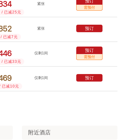
预订



紧张
需预付
/ 已减25元



预订
紧张
/ 已减7元
预订



仅剩1间
需预付
/ 已减33元



预订
仅剩1间
/ 已减10元
附近酒店