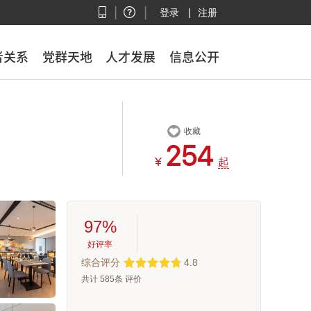
|
|
|
登录
注册
者关系
者关系
党群天地
党群天地
人才发展
人才发展
信息公开
信息公开

收藏



¥
起
97%
好评率
综合评分
4.8
共计
585
条 评价