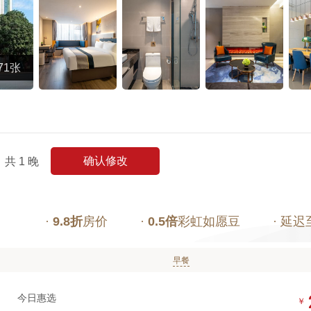
71张
确认修改
共
1
晚
·
9.8折
房价
·
0.5倍
彩虹如愿豆
· 延迟
早餐
今日惠选
￥