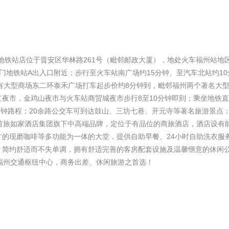
地铁站店位于晋安区华林路261号（毗邻邮政大厦），地处火车福州站地
门地铁站A出入口附近；步行至火车站南广场约15分钟、至汽车北站约10
有大型商场东二环泰禾广场打车起步价约8分钟到，毗邻福州两个著名大
夜市，金鸡山夜市与火车站商贸城夜市步行8至10分钟即到；乘坐地铁
分钟路程；20余路公交车可到达鼓山、三坊七巷、开元寺等著名旅游景点
首旅如家酒店集团旗下中高端品牌，定位于有品位的商旅酒店，酒店设有
的现磨咖啡等多功能为一体的大堂，提供自助早餐、24小时自助洗衣服
，简约舒适而不失单调，拥有舒适完善的客房配套设施及温馨愜意的休闲
处福州交通枢纽中心，商务出差、休闲旅游之首选！