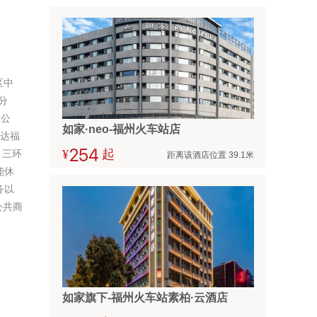
区中
分
型公
如家·neo-福州火车站店
直达福
；三环
¥



起
距离该酒店位置 39.1米
能休
务以
公共商
如家旗下-福州火车站素柏·云酒店