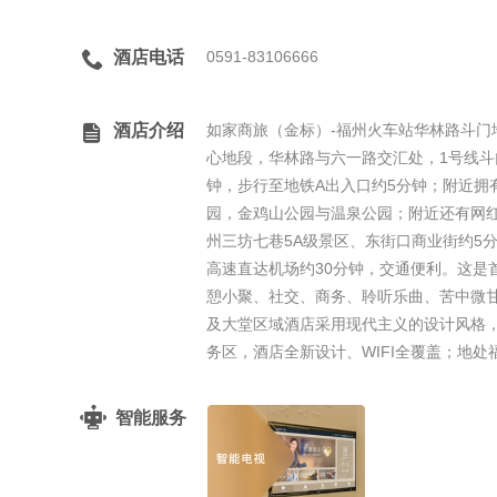

酒店电话
0591-83106666

酒店介绍
如家商旅（金标）-福州火车站华林路斗门
心地段，华林路与六一路交汇处，1号线斗
钟，步行至地铁A出入口约5分钟；附近拥
园，金鸡山公园与温泉公园；附近还有网红
州三坊七巷5A级景区、东街口商业街约5
高速直达机场约30分钟，交通便利。这是
憩小聚、社交、商务、聆听乐曲、苦中微甘
及大堂区域酒店采用现代主义的设计风格
务区，酒店全新设计、WIFI全覆盖；地
智能服务