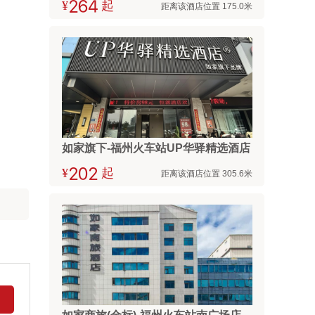
¥



起
距离该酒店位置 175.0米
如家旗下-福州火车站UP华驿精选酒店
¥



起
距离该酒店位置 305.6米