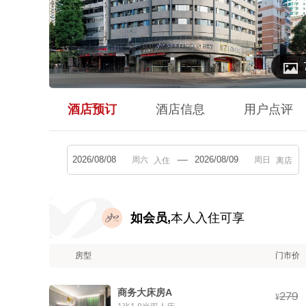

酒店预订
酒店信息
用户点评
入住
离店
如会员,
本人入住可享
房型
门市价
商务大床房A



¥