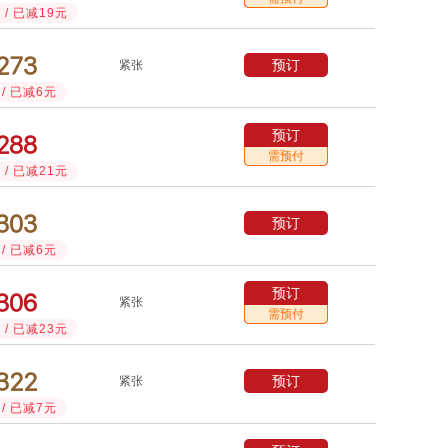
/ 已减19元



预订
紧张
/ 已减6元
预订



需预付
/ 已减21元



预订
/ 已减6元
预订



紧张
需预付
/ 已减23元



预订
紧张
/ 已减7元