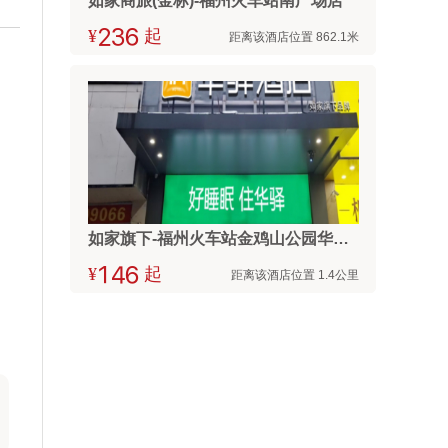
如家商旅(金标)-福州火车站南广场店
¥



起
距离该酒店位置 862.1米
如家旗下-福州火车站金鸡山公园华驿精选酒店
¥



起
距离该酒店位置 1.4公里