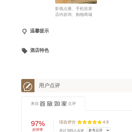
影视点播、手机投屏
店内咨询、购物商城

温馨提示

酒店特色

用户点评
来自
点评
97%
综合评分
4.8
好评率
共计
585
人点评