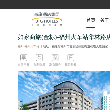
首页
首页
关于
关于
如家商旅(金标)-福州火车站华林路
福州-福州火车站 丨
地址：福建省福州市晋安区茶园街道机电大厦如家酒店(福州火车站华林路斗门地铁站店)




自助早餐
自助选房
洗衣服务
接待外宾