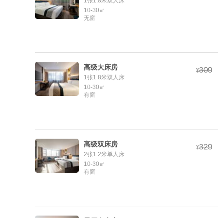
1张1.8米双人床
10-30㎡
无窗
高级大床房



¥
1张1.8米双人床
10-30㎡
有窗
高级双床房



¥
2张1.2米单人床
10-30㎡
有窗