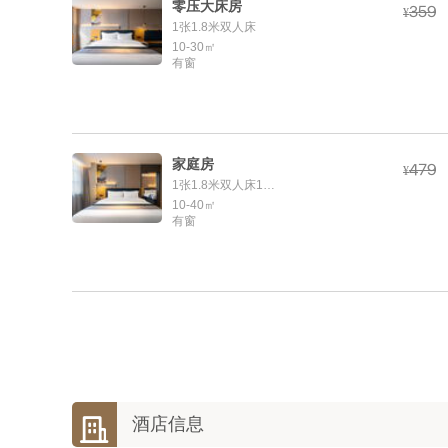
零压大床房



¥
1张1.8米双人床
10-30㎡
有窗
家庭房



¥
1张1.8米双人床1张1.5米双人床
10-40㎡
有窗

酒店信息