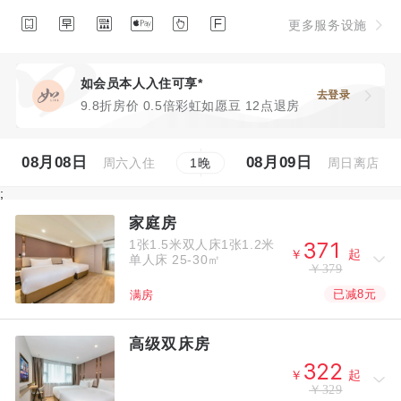






更多服务设施
如会员本人入住可享*
去登录
9.8折房价 0.5倍彩虹如愿豆 12点退房
08月08日
08月09日
周六入住
周日离店
1
晚
;
家庭房
1张1.5米双人床1张1.2米



￥
起
单人床
25-30㎡
￥379
已减8元
满房
高级双床房



￥
起
￥329