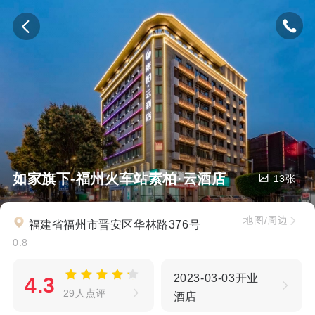
如家旗下-福州火车站素柏·云酒店
13张
地图/周边
福建省福州市晋安区华林路376号
0.8
2023-03-03开业
4.3
29人点评
酒店