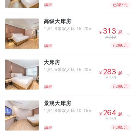
已减7元
满房
高级大床房
1张1.8米双人床
15-20㎡



￥
起
￥319
已减6元
满房
大床房
1张1.5米双人床
15-20㎡



￥
起
￥289
已减6元
满房
景观大床房
1张1.8米双人床
10-15㎡



￥
起
￥269
已减5元
满房