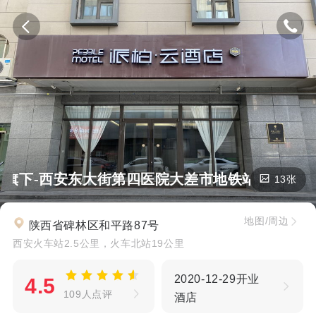
旗下-西安东大街第四医院大差市地铁站派柏·云酒
13张
地图/周边
陕西省碑林区和平路87号
西安火车站2.5公里，火车北站19公里
2020-12-29开业
4.5
109人点评
酒店