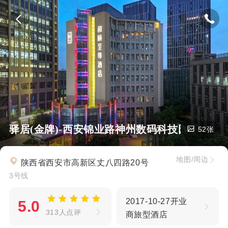
驿居(金牌)-西安锦业路神州数码科技园丈八四
52张
地图/周边
陕西省西安市高新区丈八四路20号
3号线
2017-10-27开业
5.0
313人点评
商旅型酒店