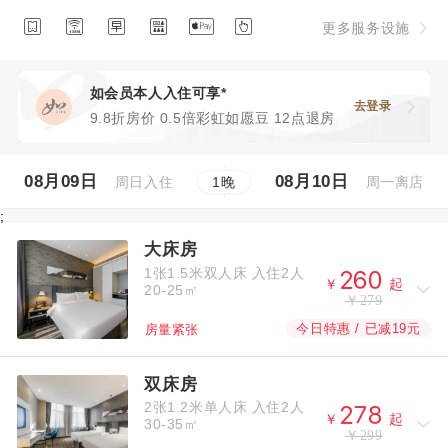






更多服务设施
如会员本人入住可享*
去登录
9.8折房价 0.5倍彩虹如愿豆 12点退房
08月09日
08月10日
周日入住
周一离店
1
晚
;
大床房
1张1.5米双人床
入住2人



￥
起
20-25㎡
￥279
今日特惠 / 已减19元
房量紧张
双床房
2张1.2米单人床
入住2人



￥
起
30-35㎡
￥299