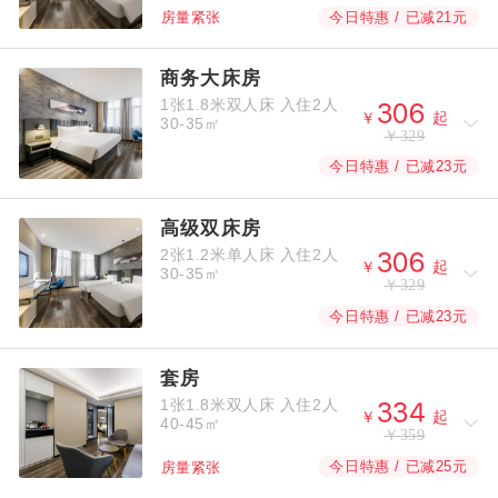
今日特惠 / 已减21元
房量紧张
商务大床房
1张1.8米双人床
入住2人



￥
起
30-35㎡
￥329
今日特惠 / 已减23元
高级双床房
2张1.2米单人床
入住2人



￥
起
30-35㎡
￥329
今日特惠 / 已减23元
套房
1张1.8米双人床
入住2人



￥
起
40-45㎡
￥359
今日特惠 / 已减25元
房量紧张