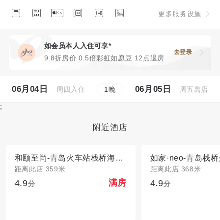






更多服务设施
如会员本人入住可享*
去登录
9.8折房价 0.5倍彩虹如愿豆 12点退房
06月04日
06月05日
周四入住
周五离店
1
晚
;
附近酒店
和颐至尚-青岛火车站栈桥海景酒店
距离此店 359米
距离此店 368米
4.9
4.9
满房
分
分