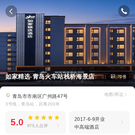
如家精选-青岛火车站栈桥海景店
70张
地图/周边
青岛市市南区广州路47号
3号线，青岛站，距离200米
2017-6-9开业
5.0
975人点评
中高端酒店