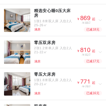
精选安心睡0压大床
房



￥
起
1张1.8米双人床
入住2人
￥887
25-26㎡
已减18元
满房
零压双床房
2张1.2米单人床
入住2人



￥
起
21-22㎡
￥827
已减17元
满房
零压大床房
1张1.8米双人床
入住2人



￥
起
20-21㎡
￥787
已减16元
满房