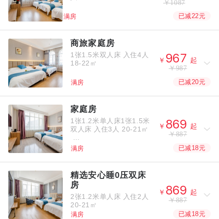
￥1087
已减22元
满房
商旅家庭房
1张1.5米双人床
入住4人



￥
起
18-22㎡
￥987
已减20元
满房
家庭房
1张1.2米单人床1张1.5米



￥
起
双人床
入住3人
20-21㎡
￥887
已减18元
满房
精选安心睡0压双床
房



￥
起
2张1.2米单人床
入住2人
￥887
20-21㎡
已减18元
满房