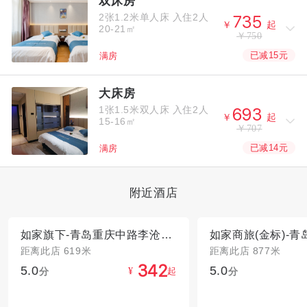
双床房
2张1.2米单人床
入住2人



￥
起
20-21㎡
￥750
已减15元
满房
大床房
1张1.5米双人床
入住2人



￥
起
15-16㎡
￥707
已减14元
满房
附近酒店
如家旗下-青岛重庆中路李沧步行街派柏·云酒店
距离此店 619米
距离此店 877米
5.0
5.0



分
起
分
¥