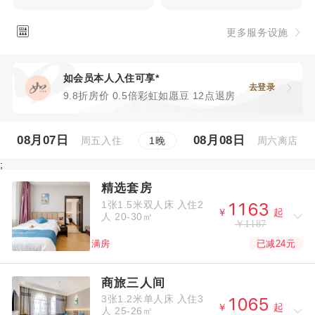

更多服务设施
如会员本人入住可享*
去登录
9.8折房价 0.5倍彩虹如愿豆 12点退房
08月07日
08月08日
周五入住
周六离店
1
晚
;
精选套房
1张1.5米双人床
入住2




￥
起
人
20-30㎡
￥1187
已减24元
满房
商旅三人间
3张1.2米单人床
入住3




￥
起
人
25-26㎡