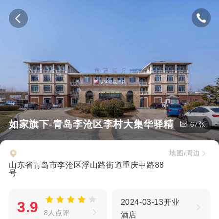
如家旗下-青岛李沧区李村大集华驿精选酒店
67张
地图/周边
山东省青岛市李沧区浮山路街道重庆中路88
号
2024-03-13开业
3.9
8人点评
酒店