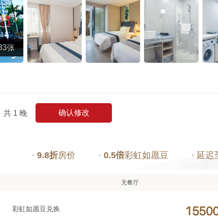
33张
确认修改
共
1
晚
·
9.8折
房价
·
0.5倍
彩虹如愿豆
· 延迟
无餐厅
彩虹如愿豆兑换



