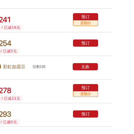
预订



需预付
/ 已减18元



预订
/ 已减5元

兑换
彩虹如愿豆
仅剩1间
预订



需预付
/ 已减21元



预订
/ 已减6元