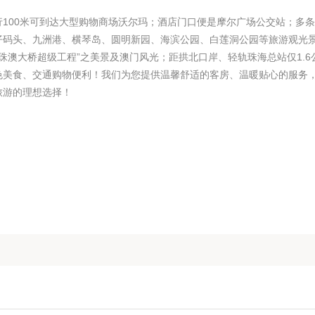
100米可到达大型购物商场沃尔玛；酒店门口便是摩尔广场公交站；多
仔码头、九洲港、横琴岛、圆明新园、海滨公园、白莲洞公园等旅游观光
珠澳大桥超级工程”之美景及澳门风光；距拱北口岸、轻轨珠海总站仅1.6
色美食、交通购物便利！我们为您提供温馨舒适的客房、温暖贴心的服务
旅游的理想选择！