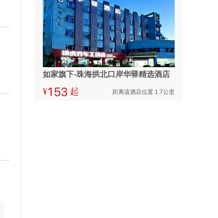
如家旗下-珠海拱北口岸华驿精选酒店
¥



起
距离该酒店位置 1.7公里