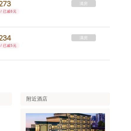



满房
/ 已减6元



满房
/ 已减5元
附近酒店