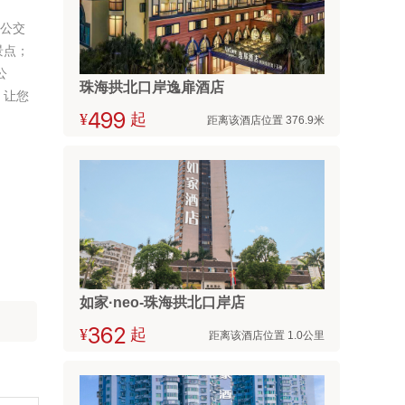
条公交
景点；
公
珠海拱北口岸逸扉酒店
，让您
¥



起
距离该酒店位置 376.9米
如家·neo-珠海拱北口岸店
¥



起
距离该酒店位置 1.0公里