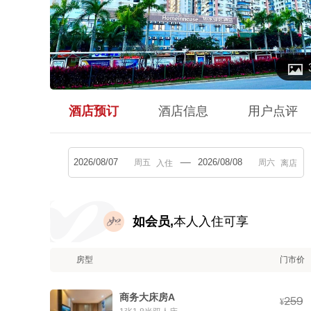

酒店预订
酒店信息
用户点评
入住
离店
如会员,
本人入住可享
房型
门市价
商务大床房A



¥