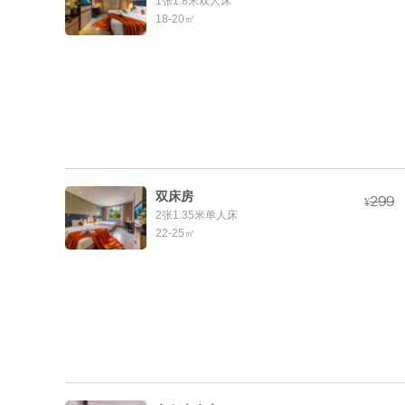
1张1.8米双人床
18-20㎡
双床房



¥
2张1.35米单人床
22-25㎡