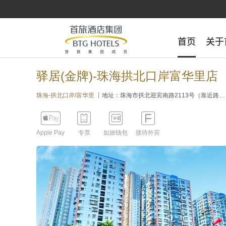
首页
首页
关于
关于
驿居(金牌)-珠海拱北口岸富华里店
珠海-拱北口岸/富华里 丨
地址：珠海市拱北迎宾南路2113号（靠近路段迎宾南路2113号号；酒店边景点/标志物城轨珠海总站、拱北口岸；轨交出口距离1.7公里步行20分钟）




Apple Pay
专票
如旅钱包
接待外宾