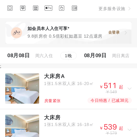






更多服务设施
如会员本人入住可享*
去登录
9.8折房价 0.5倍彩虹如愿豆 12点退房
08月08日
08月09日
周六入住
周日离店
1
晚
;
大床房A
1张1.5米双人床
16-20㎡



￥
起
￥549
今日特惠 / 已减38元
房量紧张
大床房
1张1.5米双人床
16-18㎡



￥
起
￥579