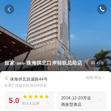
如家·neo-珠海拱北口岸轻轨总站店
45张
地图/周边
珠海拱北昌盛路44号
距离广珠城轨珠海站300米
2014-12-20开业
5.0
814人点评
商旅型酒店